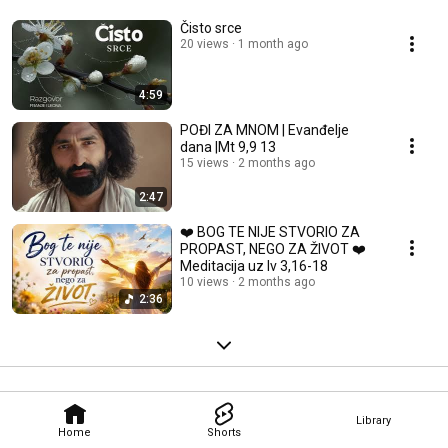
Čisto srce
20 views
1 month ago
4:59
POĐI ZA MNOM | Evanđelje
dana |Mt 9,9 13
15 views
2 months ago
2:47
❤️ BOG TE NIJE STVORIO ZA
PROPAST, NEGO ZA ŽIVOT ❤️
Meditacija uz Iv 3,16-18
10 views
2 months ago
2:36
Library
Home
Shorts