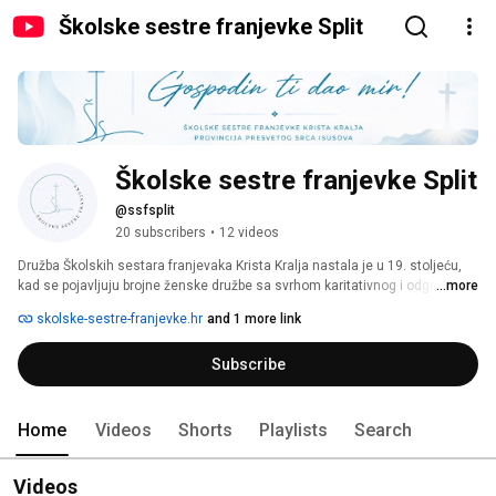
Školske sestre franjevke Split
Školske sestre franjevke Split
@ssfsplit
20 subscribers
•
12 videos
Družba Školskih sestara franjevaka Krista Kralja nastala je u 19. stoljeću, 
kad se pojavljuju brojne ženske družbe sa svrhom karitativnog i odgojnog 
...more
rada. Korijeni zajednice sežu u Graz, u malu zajednicu učiteljica, 
skolske-sestre-franjevke.hr
and 1 more link
franjevačkih trećoredica, koje su se nesebično posvetile podučavanju 
djevojaka iz siromašnijeg društvenog sloja. 
Subscribe
Home
Videos
Shorts
Playlists
Search
Videos