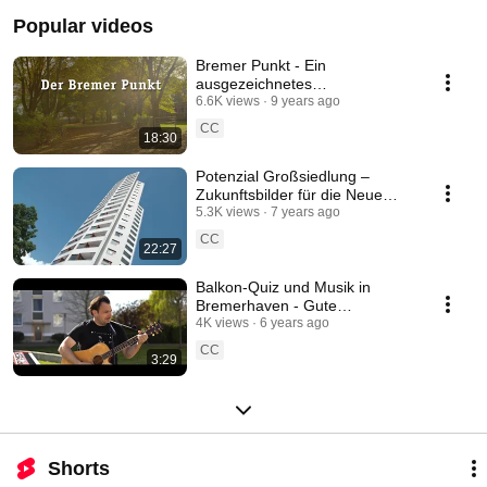
Popular videos
Bremer Punkt - Ein
ausgezeichnetes
Neubaukonzept der GEWOBA
6.6K views
9 years ago
CC
18:30
Potenzial Großsiedlung –
Zukunftsbilder für die Neue
Vahr
5.3K views
7 years ago
CC
22:27
Balkon-Quiz und Musik in
Bremerhaven - Gute
Nachbarschaft bei der
4K views
6 years ago
GEWOBA
CC
3:29
Shorts