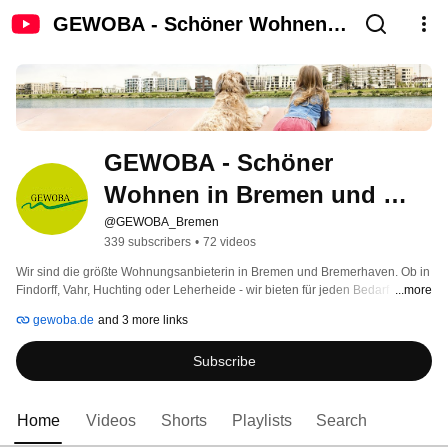
GEWOBA - Schöner Wohnen in
Bremen und Bremerhaven
GEWOBA - Schöner 
Wohnen in Bremen und 
Bremerhaven
@GEWOBA_Bremen
339 subscribers
•
72 videos
Wir sind die größte Wohnungsanbieterin in Bremen und Bremerhaven. Ob in 
Findorff, Vahr, Huchting oder Leherheide - wir bieten für jeden Bedarf 
...more
schöne, bezahlbare und auch barrierefreie Wohnungen. Wir bauen Bremen 
gewoba.de
and 3 more links
weiter! Auf unserem Kanal zeigen wir neben aktuellen Bau - und 
Sanierungsprojekten auch Stadtteilportraits, Veranstaltungen sowie 
Subscribe
Dokumentationen zu den vielfältigen Aktivitäten des Unternehmens. 
Home
Videos
Shorts
Playlists
Search