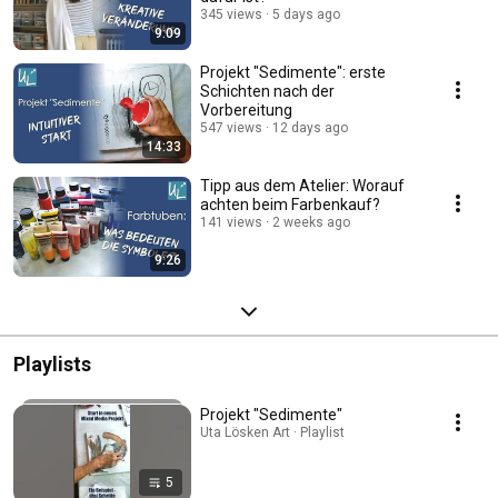
345 views
5 days ago
9:09
Projekt "Sedimente": erste
Schichten nach der
Vorbereitung
547 views
12 days ago
14:33
Tipp aus dem Atelier: Worauf
achten beim Farbenkauf?
141 views
2 weeks ago
9:26
Playlists
Projekt "Sedimente"
Uta Lösken Art · Playlist
5