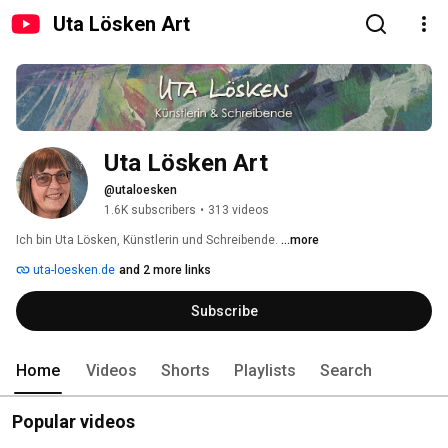
Uta Lösken Art
Uta Lösken Art
@utaloesken
1.6K subscribers
•
313 videos
Ich bin Uta Lösken, Künstlerin und Schreibende. 
...more
uta-loesken.de
and 2 more links
Subscribe
Home
Videos
Shorts
Playlists
Search
Popular videos