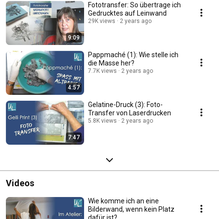
Fototransfer: So übertrage ich
Gedrucktes auf Leinwand
29K views
2 years ago
9:09
Pappmaché (1): Wie stelle ich
die Masse her?
7.7K views
2 years ago
4:57
Gelatine-Druck (3): Foto-
Transfer von Laserdrucken
5.8K views
2 years ago
7:47
Videos
Wie komme ich an eine
Bilderwand, wenn kein Platz
dafür ist?