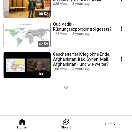
335 views
3 years ago
1:08:52
Quo Vadis -
Rüstungsexportkontrollgesetz?
123 views
3 years ago
42:59
Gescheiterter Krieg ohne Ende.
Afghanistan, Irak, Syrien, Mali,
Afghanistan - und wie weiter?
106 views
4 years ago
1:03:11
Library
Home
Shorts