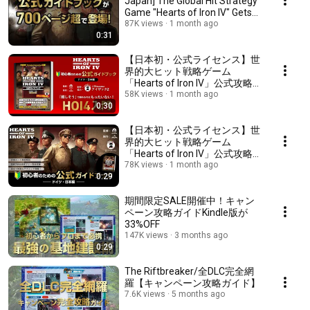
Japan] The Global Hit Strategy
Game "Hearts of Iron IV" Gets
an O...
87K views
1 month ago
0:31
【日本初・公式ライセンス】世
界的大ヒット戦略ゲーム
「Hearts of Iron IV」公式攻略本
が、700ページ超で登場！～
58K views
1 month ago
0:30
「難しすぎて詰んでいた」あな
たへ贈る初のバイブル。
【日本初・公式ライセンス】世
界的大ヒット戦略ゲーム
「Hearts of Iron IV」公式攻略本
が、700ページ超で登場！～
78K views
1 month ago
0:29
「難しすぎて詰んでいた」あな
たへ贈る初のバイブル。
期間限定SALE開催中！キャン
ペーン攻略ガイドKindle版が
33%OFF
147K views
3 months ago
0:29
The Riftbreaker/全DLC完全網
羅【キャンペーン攻略ガイド】
7.6K views
5 months ago