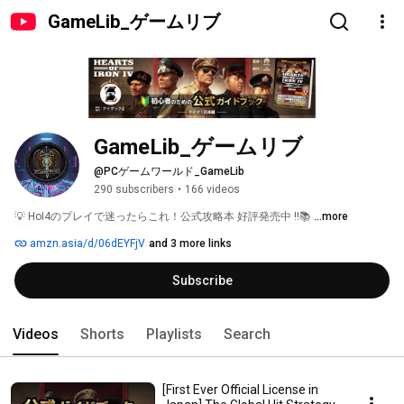
GameLib_ゲームリブ
GameLib_ゲームリブ
@PCゲームワールド_GameLib
290 subscribers
•
166 videos
💡 HoI4のプレイで迷ったらこれ！公式攻略本 好評発売中 !!📚 
...more
amzn.asia/d/06dEYFjV
and 3 more links
Subscribe
Videos
Shorts
Playlists
Search
[First Ever Official License in