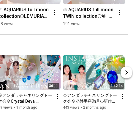
♒️ AQUARIUS full moon 
♒️ AQUARIUS full moon 
collection🌕LEMURIAN 
TWIN collection🌕🩷  #
BLUE STONE💙  #アン
アンダラクリスタル #
38 views
191 views
ダラクリスタル #女神
女神巻き
巻き®︎#スターシード #
®︎#andaracrystal#スタ
レムリア
ーシード #レムリア
36:11
1:42:14
💠アンダラチャネリングトー
💠アンダラチャネリングトー
ク会💠Crystal Deva 
ク会💠♐️射手座満月🌕新作💎 
Sanctuary 💠 展示会&サウン
女神巻き®︎魔法のペンダント
99 views
•
1 month ago
443 views
•
2 months ago
ドヒーリング💠 with シータヒ
💠with チャネリングヒーラー
ーラー凛久くん💠
五十嵐叶さん💠