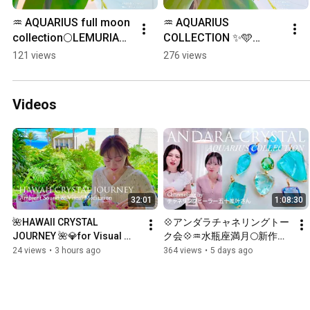
♒️ AQUARIUS full moon 
♒️ AQUARIUS 
collection🌕LEMURIAN 
COLLECTION ✨🩵
BLUE STONE💙  #アン
LEMURIAN BLUE 
121 views
276 views
ダラクリスタル #女神
STONE💙STARLIGHT 
巻き®︎#スターシード #
SAPPHIRE💎 #アンダラ
レムリア
クリスタル   #スターシ
Videos
ード
32:01
1:08:30
🌺HAWAII CRYSTAL 
💠アンダラチャネリングトー
JOURNEY 🌺💎for Visual 
ク会💠♒️水瓶座満月🌕新作💎 
Meditation by Ambient 
女神巻き®︎魔法のペンダント
24 views
•
3 hours ago
364 views
•
5 days ago
Sound 
💠with チャネリングヒーラー
五十嵐叶さん💠