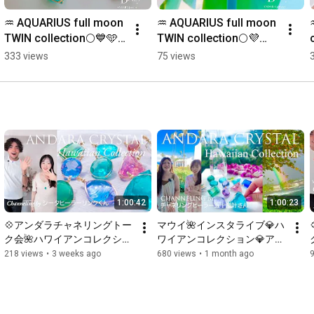
♒️ AQUARIUS full moon 
♒️ AQUARIUS full moon 
TWIN collection🌕💙🩵
TWIN collection🌕💜
💚  #アンダラクリスタ
ASCENDANT SPIRIT #
333 views
75 views
ル #女神巻き®︎#スター
アンダラクリスタル #
シード #レムリア
女神巻き®︎#スターシー
ド #レムリア
1:00:42
1:00:23
💠アンダラチャネリングトー
マウイ🌺インスタライブ💎ハ
ク会🌺ハワイアンコレクショ
ワイアンコレクション💎アン
ン新作💠 with シータヒーラー
ダラチャネリング💎by チャネ
218 views
•
3 weeks ago
680 views
•
1 month ago
凛久くん💠
リングヒーラー五十嵐叶さん
🌈