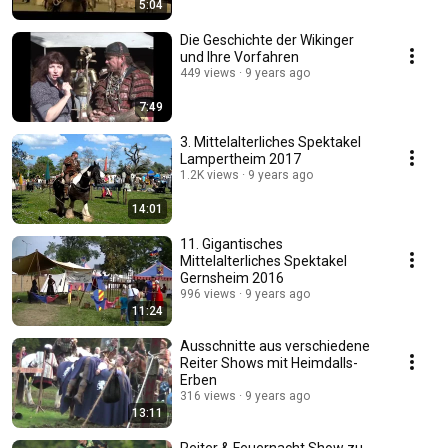
5:04
Die Geschichte der Wikinger
und Ihre Vorfahren
449 views
9 years ago
7:49
3. Mittelalterliches Spektakel
Lampertheim 2017
1.2K views
9 years ago
14:01
11. Gigantisches
Mittelalterliches Spektakel
Gernsheim 2016
996 views
9 years ago
11:24
Ausschnitte aus verschiedene
Reiter Shows mit Heimdalls-
Erben
316 views
9 years ago
13:11