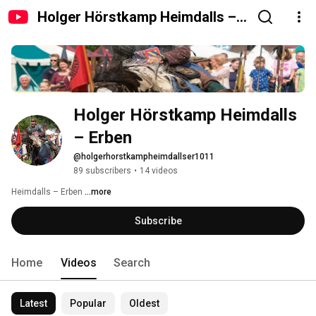
Holger Hörstkamp Heimdalls –
Erben
Holger Hörstkamp Heimdalls 
– Erben
@holgerhorstkampheimdallser1011
89 subscribers
•
14 videos
Heimdalls – Erben 
...more
Subscribe
Home
Videos
Search
Latest
Popular
Oldest