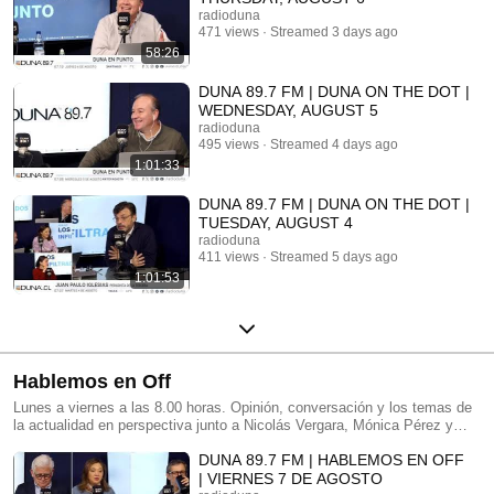
radioduna
471 views
Streamed 3 days ago
58:26
DUNA 89.7 FM | DUNA ON THE DOT |
WEDNESDAY, AUGUST 5
radioduna
495 views
Streamed 4 days ago
1:01:33
DUNA 89.7 FM | DUNA ON THE DOT |
TUESDAY, AUGUST 4
radioduna
411 views
Streamed 5 days ago
1:01:53
Hablemos en Off
Lunes a viernes a las 8.00 horas. Opinión, conversación y los temas de
la actualidad en perspectiva junto a Nicolás Vergara, Mónica Pérez y
Matías del Río.
DUNA 89.7 FM | HABLEMOS EN OFF
| VIERNES 7 DE AGOSTO