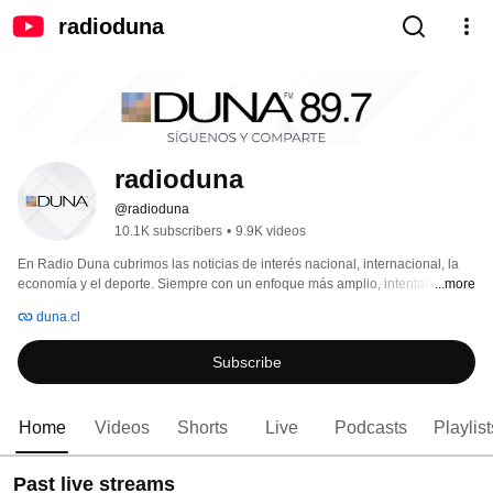
radioduna
radioduna
@radioduna
10.1K subscribers
•
9.9K videos
En Radio Duna cubrimos las noticias de interés nacional, internacional, la 
economía y el deporte. Siempre con un enfoque más amplio, intentando 
...more
contextualizar los temas dentro de los grandes movimientos sociales del 
duna.cl
momento. 
Subscribe
Home
Videos
Shorts
Live
Podcasts
Playlist
Past live streams