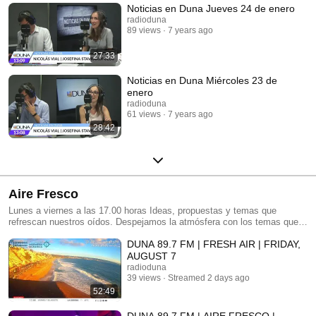
Noticias en Duna Jueves 24 de enero
radioduna
89 views
7 years ago
27:33
Noticias en Duna Miércoles 23 de
enero
radioduna
61 views
7 years ago
28:42
Aire Fresco
Lunes a viernes a las 17.00 horas Ideas, propuestas y temas que
refrescan nuestros oídos. Despejamos la atmósfera con los temas que
Polo Ramírez comparte en Aire Fresco.
DUNA 89.7 FM | FRESH AIR | FRIDAY,
AUGUST 7
radioduna
39 views
Streamed 2 days ago
52:49