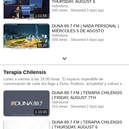
THURSDAY, AUGUST 6
radioduna
345 views
Streamed 3 days ago
1:01:56
DUNA 89.7 FM | NADA PERSONAL |
MIÉRCOLES 5 DE AGOSTO
radioduna
308 views
Streamed 4 days ago
56:20
Terapia Chilensis
Lunes a viernes a las 19.00 horas. El espacio imperdible de
conversación de cada día llega a Duna. Análisis, actualidad y cultura se
hacen presentes en Terapia Chilensis, con Isabel Aninat y Arturo
DUNA 89.7 FM | TERAPIA CHILENSIS
Fontaine.
| FRIDAY, AUGUST 7TH
radioduna
253 views
Streamed 2 days ago
1:10:45
DUNA 89.7 FM | TERAPIA CHILENSIS
| THURSDAY, AUGUST 6