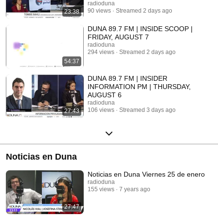
radioduna
90 views
Streamed 2 days ago
23:38
DUNA 89.7 FM | INSIDE SCOOP |
FRIDAY, AUGUST 7
radioduna
294 views
Streamed 2 days ago
54:37
DUNA 89.7 FM | INSIDER
INFORMATION PM | THURSDAY,
AUGUST 6
radioduna
106 views
Streamed 3 days ago
27:43
Noticias en Duna
Noticias en Duna Viernes 25 de enero
radioduna
155 views
7 years ago
27:47