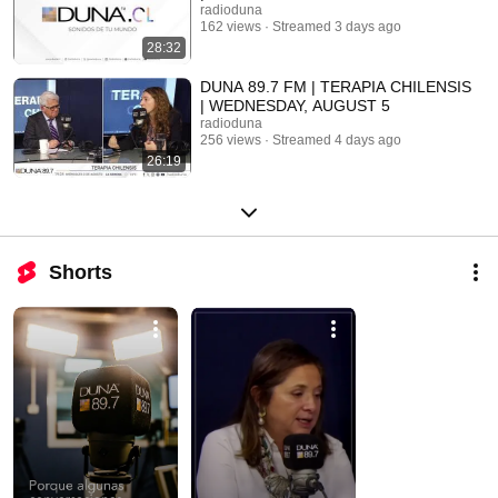
radioduna
162 views
Streamed 3 days ago
28:32
DUNA 89.7 FM | TERAPIA CHILENSIS
| WEDNESDAY, AUGUST 5
radioduna
256 views
Streamed 4 days ago
26:19
Shorts