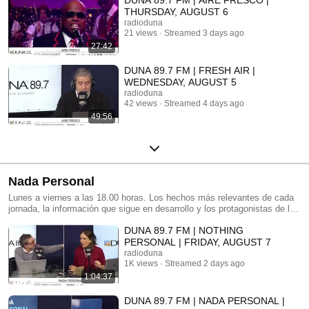
DUNA 89.7 FM | AIRE FRESCO |
THURSDAY, AUGUST 6
radioduna
21 views
Streamed 3 days ago
27:42
DUNA 89.7 FM | FRESH AIR |
WEDNESDAY, AUGUST 5
radioduna
42 views
Streamed 4 days ago
49:56
Nada Personal
Lunes a viernes a las 18.00 horas. Los hechos más relevantes de cada
jornada, la información que sigue en desarrollo y los protagonistas de la
noticia están en Nada Personal con Matías del Río y Josefina Ríos.
DUNA 89.7 FM | NOTHING
PERSONAL | FRIDAY, AUGUST 7
radioduna
1K views
Streamed 2 days ago
1:04:37
DUNA 89.7 FM | NADA PERSONAL |