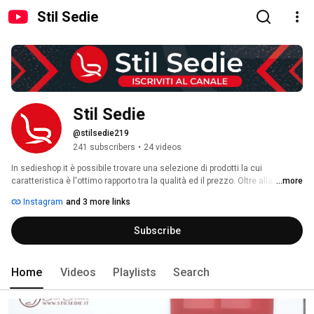
Stil Sedie
Stil Sedie
@stilsedie219
241 subscribers
•
24 videos
In sedieshop.it è possibile trovare una selezione di prodotti la cui 
caratteristica è l'ottimo rapporto tra la qualità ed il prezzo. Oltre alla linea 
...more
classica di prodotti per ufficio, ormai fiore all'occhiello di sedieshop.it, la 
Instagram
and 3 more links
proposta dei nuovi prodotti segue i cambiamenti dei gusti degli italiani, 
cercando di soddisfare qualsiasi esigenza. 
Subscribe
Home
Videos
Playlists
Search