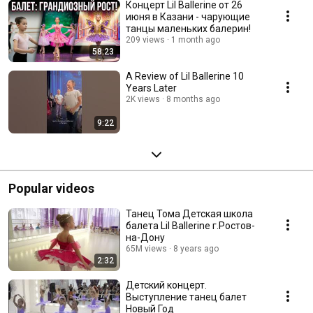
Концерт Lil Ballerine от 26
июня в Казани - чарующие
танцы маленьких балерин!
209 views
1 month ago
58:23
A Review of Lil Ballerine 10
Years Later
2K views
8 months ago
9:22
Popular videos
Танец Тома Детская школа
балета Lil Ballerine г.Ростов-
на-Дону
65M views
8 years ago
2:32
Детский концерт.
Выступление танец балет
Новый Год