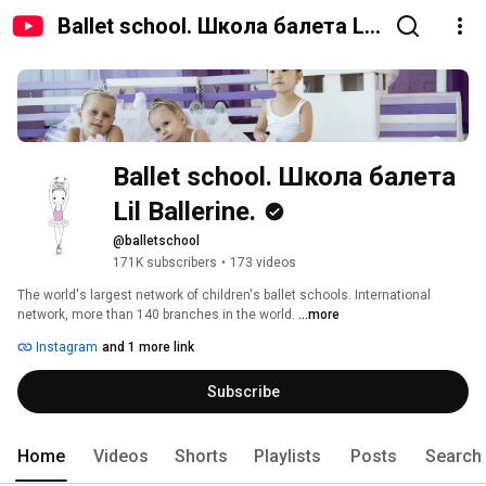
Ballet school. Школа балета Lil
Ballerine.
Ballet school. Школа балета 
Lil Ballerine.
@balletschool
171K subscribers
•
173 videos
The world's largest network of children's ballet schools. International 
network, more than 140 branches in the world. 
...more
Instagram
and 1 more link
Subscribe
Home
Videos
Shorts
Playlists
Posts
Search