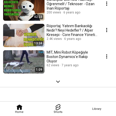
Öğrenmeli! / Teknoser - Ozan
İnan Röportajı
200 views
6 years ago
42:23
Röportaj: Yatırım Bankacılığı
Nedir? Neyi Hedefler? / Alper
Kiresepi - Core Finance Yönetici
Ortağı
2.4K views
6 years ago
13:24
MIT, Mini Robot Köpeğiyle
Boston Dynamics'e Rakip
Oluyor
62 views
7 years ago
1:09
Library
Home
Shorts