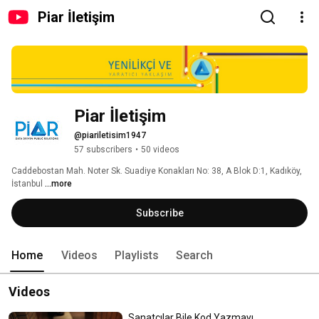
Piar İletişim
Piar İletişim
@piariletisim1947
57 subscribers
•
50 videos
Caddebostan Mah. Noter Sk. Suadiye Konakları No: 38, A Blok D:1, Kadıköy, 
İstanbul 
...more
Subscribe
Home
Videos
Playlists
Search
Videos
Sanatçılar Bile Kod Yazmayı