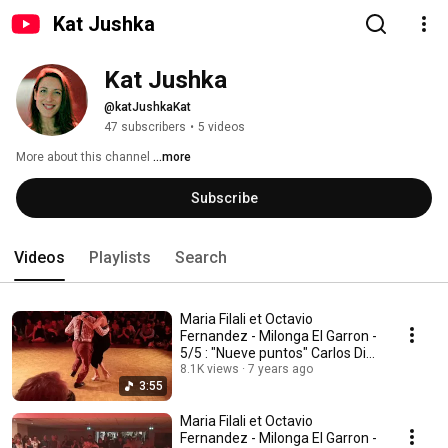
Kat Jushka
Kat Jushka
@katJushkaKat
47 subscribers
•
5 videos
More about this channel
...more
Subscribe
Videos
Playlists
Search
Maria Filali et Octavio
Fernandez - Milonga El Garron -
5/5 : "Nueve puntos" Carlos Di
Sarli (1957)
8.1K views
7 years ago
3:55
Maria Filali et Octavio
Fernandez - Milonga El Garron -