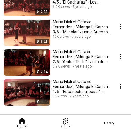
4/5 : "El Cachafaz" - Los
Muchachos de Antes
6.9K views
7 years ago
2:25
Maria Filali et Octavio
Fernandez - Milonga El Garron -
3/5 : "Mi dolor" Juan d'Arienzo
(1972)
10K views
7 years ago
3:21
Maria Filali et Octavio
Fernandez - Milonga El Garron -
2/5 : "Anibal Troilo" - Julio de
Caro (1949)
5.9K views
7 years ago
3:42
Maria Filali et Octavio
Fernandez - Milonga El Garron -
1/5 : "Esta noche al pasar" -
Pedro Laurenz
3K views
7 years ago
3:30
Library
Home
Shorts