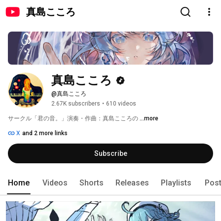
真島こころ
真島こころ
@真島こころ
2.67K subscribers
•
610 videos
サークル「君の音。」演奏・作曲：真島こころの 
...more
X
and 2 more links
Subscribe
Home
Videos
Shorts
Releases
Playlists
Pos