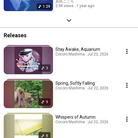
真島こころ
2.5K views
1 year ago
1:29
Releases
Stay Awake, Aquarium
Cocoro Mashima · Jul 23, 2026
3
Spring, Softly Falling
Cocoro Mashima · Jul 22, 2026
9
Whispers of Autumn
Cocoro Mashima · Jul 22, 2026
8