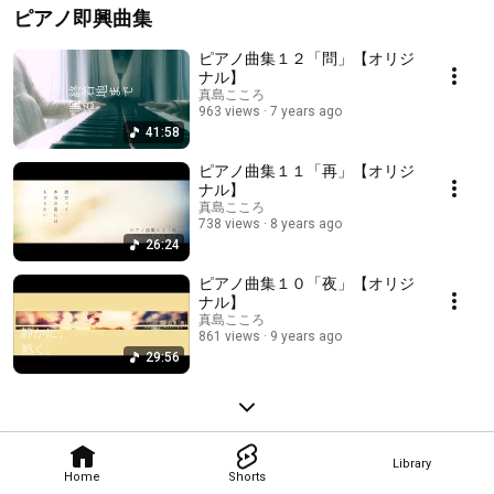
ピアノ即興曲集
ピアノ曲集１２「問」【オリジ
ナル】
真島こころ
963 views
7 years ago
41:58
ピアノ曲集１１「再」【オリジ
ナル】
真島こころ
738 views
8 years ago
26:24
ピアノ曲集１０「夜」【オリジ
ナル】
真島こころ
861 views
9 years ago
29:56
Library
Home
Shorts