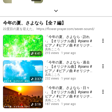
今年の夏、さよなら【全７編】
22度目の夏を迎えた。 https://flower-prayer.com/seven-sound/
「今年の夏、さよなら - 訪れ
-」【オリジナル曲】#piano #
ピアノ #ピアノ曲 #オリジナル
曲
真島こころ
215 views
1 year ago
4:41
「今年の夏、さよなら - 過去
-」【オリジナル曲】#piano #
ピアノ #ピアノ曲 #オリジナル
曲
真島こころ
232 views
1 year ago
3:37
「今年の夏、さよなら - 日々
-」【オリジナル曲】#piano #
ピアノ #ピアノ曲 #オリジナル
曲
真島こころ
187 views
1 year ago
3:19