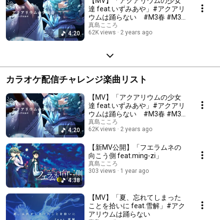
【MV】「アクアリウムの少女
達 feat.いずみあや」#アクアリ
ウムは踊らない #M3春 #M3
春2025
真島こころ
62K views
2 years ago
4:20
カラオケ配信チャレンジ楽曲リスト
【MV】「アクアリウムの少女
達 feat.いずみあや」#アクアリ
ウムは踊らない #M3春 #M3
春2025
真島こころ
62K views
2 years ago
4:20
【新MV公開】「フエラムネの
向こう側 feat.ming-zi」
真島こころ
303 views
1 year ago
4:38
【MV】「夏、忘れてしまった
ことを拾いに feat.雪解」#アク
アリウムは踊らない