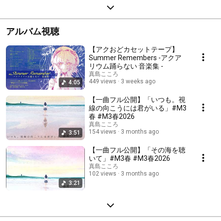
アルバム視聴
【アクおどカセットテープ】
Summer Remembers -アクア
リウム踊らない 音楽集 -
真島こころ
449 views
3 weeks ago
4:05
【一曲フル公開】「いつも。視
線の向こうには君がいる」#M3
春 #M3春2026
真島こころ
154 views
3 months ago
3:51
【一曲フル公開】「その海を聴
いて」#M3春 #M3春2026
真島こころ
102 views
3 months ago
3:21