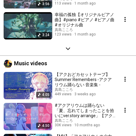
113 views
1 month ago
3:56
幸福の孤独【オリジナルピアノ
曲】#piano #ピアノ #ピアノ曲
#オリジナル曲
真島こころ
123 views
1 month ago
3:24
Music videos
【アクおどカセットテープ】
Summer Remembers -アクア
リウム踊らない 音楽集 -
真島こころ
449 views
3 weeks ago
4:05
#アクアリウムは踊らない
「夏、忘れてしまったことを拾
いにver.story arrange」【アク
アリウムの少女達より一曲
真島こころ
30K views
10 months ago
4:50
ver.Full公開】