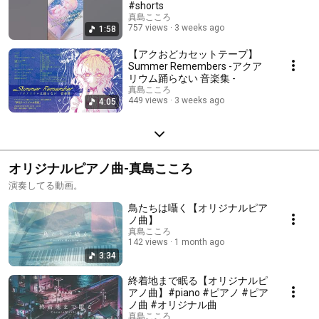
#shorts
真島こころ
757 views
3 weeks ago
1:58
【アクおどカセットテープ】
Summer Remembers -アクア
リウム踊らない 音楽集 -
真島こころ
449 views
3 weeks ago
4:05
オリジナルピアノ曲-真島こころ
演奏してる動画。
鳥たちは囁く【オリジナルピア
ノ曲】
真島こころ
142 views
1 month ago
3:34
終着地まで眠る【オリジナルピ
アノ曲】#piano #ピアノ #ピア
ノ曲 #オリジナル曲
真島こころ