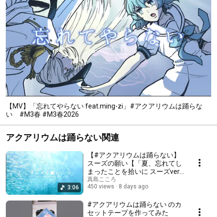
【MV】「忘れてやらない feat.ming-zi」#アクアリウムは踊らな
い #M3春 #M3春2026
アクアリウムは踊らない関連
【#アクアリウムは踊らない】
スーズの願い【「夏、忘れてし
まったことを拾いに スーズver.
アレンジ」】
真島こころ
450 views
8 days ago
3:06
#アクアリウムは踊らない のカ
セットテープを作ってみた