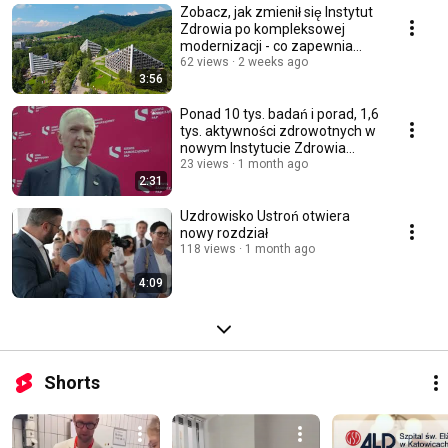
Zobacz, jak zmienił się Instytut
Zdrowia po kompleksowej
modernizacji - co zapewnia
pacjentom?
62 views
2 weeks ago
3:56
Ponad 10 tys. badań i porad, 1,6
tys. aktywności zdrowotnych w
nowym Instytucie Zdrowia
#CKP2026
23 views
1 month ago
2:31
Uzdrowisko Ustroń otwiera
nowy rozdział
118 views
1 month ago
4:09
Shorts