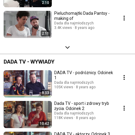
2:10
Pieluchomajtki Dada Pantsy -
making of
Dada dla najmłodszych
3.4K views
8 years ago
2:11
DADA TV - WYWIADY
DADA TV - podróżnicy. Odcinek
1
Dada dla najmłodszych
105K views
8 years ago
9:53
Dada TV - sport i zdrowy tryb
życia. Odcinek 2
Dada dla najmłodszych
118K views
8 years ago
10:42
DADA TV - aktorzy. Odcinek 3