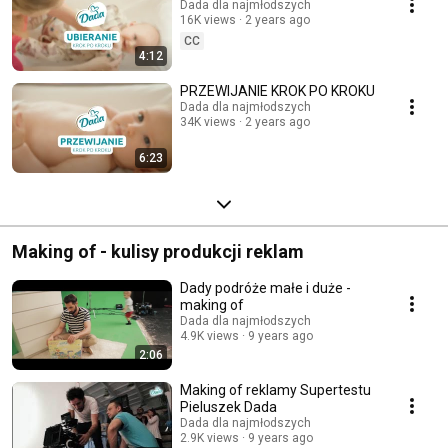
Dada dla najmłodszych
16K views
2 years ago
CC
4:12
PRZEWIJANIE KROK PO KROKU
Dada dla najmłodszych
34K views
2 years ago
6:23
Making of - kulisy produkcji reklam
Dady podróże małe i duże -
making of
Dada dla najmłodszych
4.9K views
9 years ago
2:06
Making of reklamy Supertestu
Pieluszek Dada
Dada dla najmłodszych
2.9K views
9 years ago