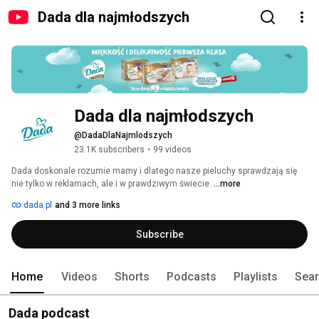
Dada dla najmłodszych
Dada dla najmłodszych
@DadaDlaNajmlodszych
23.1K subscribers
•
99 videos
Dada doskonale rozumie mamy i dlatego nasze pieluchy sprawdzają się 
nie tylko w reklamach, ale i w prawdziwym świecie. 
...more
dada.pl
and 3 more links
Subscribe
Home
Videos
Shorts
Podcasts
Playlists
Sea
Dada podcast