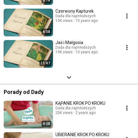
6:18
Czerwony Kapturek
Dada dla najmłodszych
10K views
10 years ago
6:58
Jaś i Małgosia
Dada dla najmłodszych
19K views
10 years ago
11:47
Porady od Dady
KĄPANIE KROK PO KROKU
Dada dla najmłodszych
25K views
2 years ago
9:28
UBIERANIE KROK PO KROKU