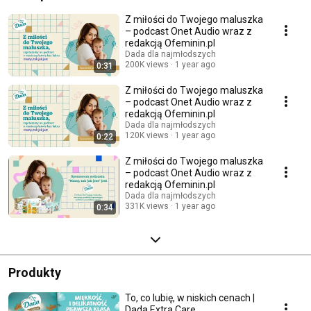
Z miłości do Twojego maluszka
– podcast Onet Audio wraz z
redakcją Ofeminin.pl
Dada dla najmłodszych
200K views
1 year ago
0:31
Z miłości do Twojego maluszka
– podcast Onet Audio wraz z
redakcją Ofeminin.pl
Dada dla najmłodszych
120K views
1 year ago
0:22
Z miłości do Twojego maluszka
– podcast Onet Audio wraz z
redakcją Ofeminin.pl
Dada dla najmłodszych
331K views
1 year ago
0:34
Produkty
To, co lubię, w niskich cenach |
Dada Extra Care