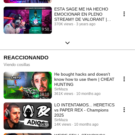
ESTA SAGE ME HA HECHO
EMOCIONAR EN PLENO
STREAM!! DE VALORANT |
SIRMAZA
370K views
3 years ago
9:50
REACCIONANDO
Viendo cosillas
He bought hacks and doesn't
know how to use them | CHEAT
HUNTING
SirMaza
361K views
10 months ago
18:10
LO INTENTAMOS... HERETICS
vs PAPER REX - Champions
2025
SirMaza
14K views
10 months ago
58:58