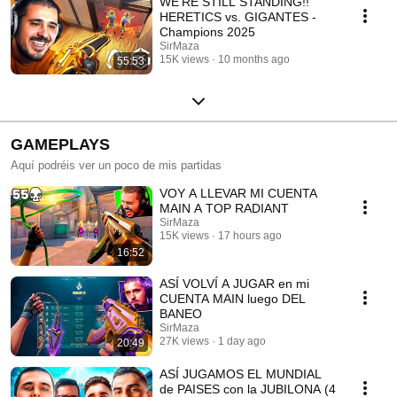
WE'RE STILL STANDING!!
HERETICS vs. GIGANTES -
Champions 2025
SirMaza
15K views
10 months ago
55:53
GAMEPLAYS
Aquí podréis ver un poco de mis partidas
VOY A LLEVAR MI CUENTA
MAIN A TOP RADIANT
SirMaza
15K views
17 hours ago
16:52
ASÍ VOLVÍ A JUGAR en mi
CUENTA MAIN luego DEL
BANEO
SirMaza
27K views
1 day ago
20:49
ASÍ JUGAMOS EL MUNDIAL
de PAISES con la JUBILONA (4