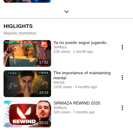
HIGLIGHTS
Mejores momentos
Ya no puedo seguir jugando...
SirMaza
22K views
1 month ago
17:52
The importance of maintaining
mental
Werlyb
102K views
4 months ago
24:23
SIRMAZA REWIND 2025
SirMaza
32K views
7 months ago
25:02