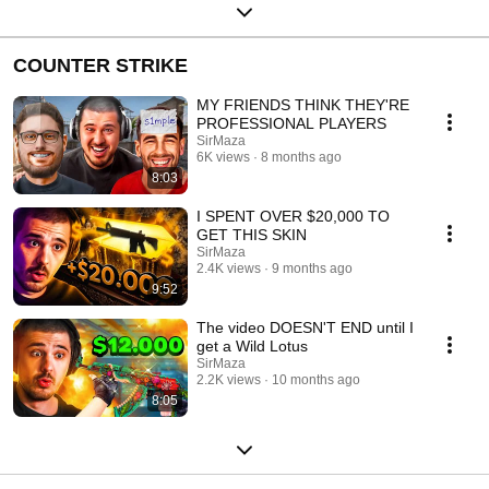
COUNTER STRIKE
MY FRIENDS THINK THEY'RE
PROFESSIONAL PLAYERS
SirMaza
6K views
8 months ago
8:03
I SPENT OVER $20,000 TO
GET THIS SKIN
SirMaza
2.4K views
9 months ago
9:52
The video DOESN'T END until I
get a Wild Lotus
SirMaza
2.2K views
10 months ago
8:05