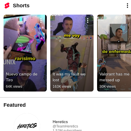
Shorts
Nuevo campo de 
It was my fault we 
Valorant has me 
Tiro
lost
messed up
64K views
163K views
30K views
Featured
Heretics
@TeamHeretics
1.52M subscribers