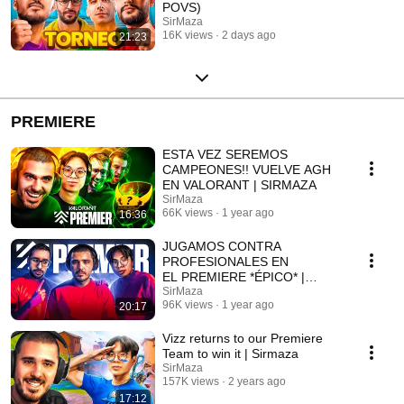
POVS)
SirMaza
16K views
2 days ago
21:23
PREMIERE
ESTA VEZ SEREMOS
CAMPEONES!! VUELVE AGH
EN VALORANT | SIRMAZA
SirMaza
66K views
1 year ago
16:36
JUGAMOS CONTRA
PROFESIONALES EN
EL PREMIERE *ÉPICO* |
SIRMAZA
SirMaza
96K views
1 year ago
20:17
Vizz returns to our Premiere
Team to win it | Sirmaza
SirMaza
157K views
2 years ago
17:12