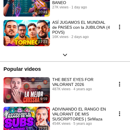
BANEO
27K views
1 day ago
20:49
ASÍ JUGAMOS EL MUNDIAL
de PAISES con la JUBILONA (4
POVS)
16K views
2 days ago
21:23
Popular videos
THE BEST EYES FOR
VALORANT 2026
487K views
4 years ago
9:59
ADIVINANDO EL RANGO EN
VALORANT DE MIS
SUSCRIPTORES | SirMaza
454K views
5 years ago
15:21