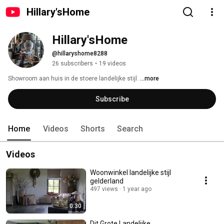
Hillary'sHome
Hillary'sHome
@hillaryshome8288
26 subscribers
•
19 videos
Showroom aan huis in de stoere landelijke stijl. 
...more
Subscribe
Home
Videos
Shorts
Search
Videos
Woonwinkel landelijke stijl
gelderland
497 views
1 year ago
0:30
Dit Grote Landelijke