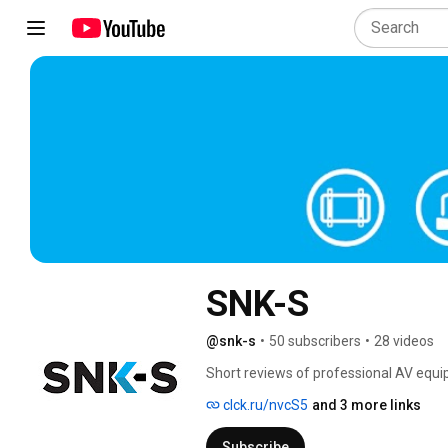
SNK-S
@snk-s
•
50 subscribers
•
28 videos
Short reviews of professional AV equip
offices or while using public transport. 
clck.ru/nvcS5
and 3 more links
Subscribe