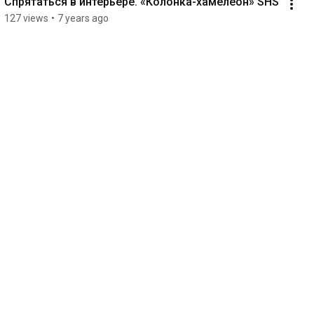
Спрятаться в интерьере. «Колонка-хамелеон» SHS
127 views
•
7 years ago