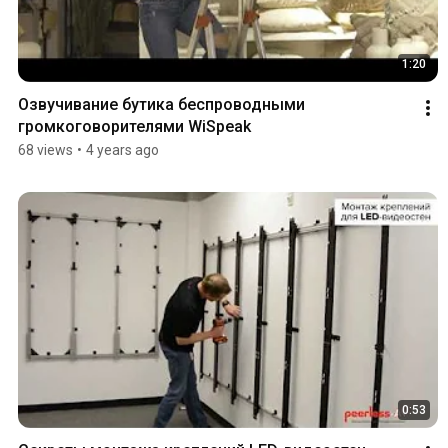
1:20
Озвучивание бутика беспроводными 
громкоговорителями WiSpeak
68 views
•
4 years ago
0:53