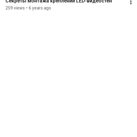
Секреты монтажа креплений LED-видеостен
259 views
•
6 years ago