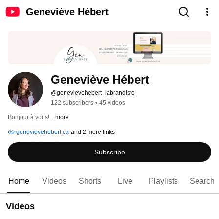
Geneviève Hébert
Geneviève Hébert
@genevievehebert_labrandiste
122 subscribers
•
45 videos
Bonjour à vous! 
...more
genevievehebert.ca
and 2 more links
Subscribe
Home
Videos
Shorts
Live
Playlists
Search
Videos