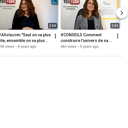
2:54
2:53
#Allolacom "Seul on va plus 
#CONSEILS Comment 
vite, ensemble on va plus 
construire l'univers de sa 
oin"
marque ?
498 views
•
8 years ago
460 views
•
9 years ago