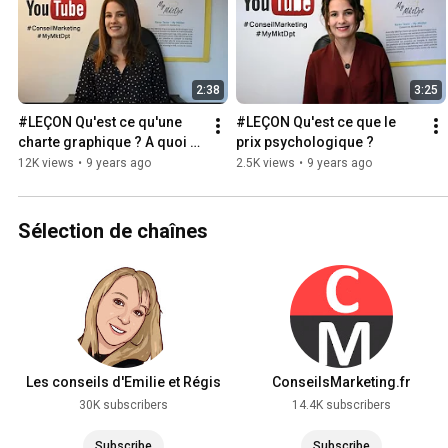
2:38
3:25
#LEÇON Qu'est ce qu'une 
#LEÇON Qu'est ce que le 
charte graphique ? A quoi 
prix psychologique ?
ça sert ?
12K views
•
9 years ago
2.5K views
•
9 years ago
Sélection de chaînes
Les conseils d'Emilie et Régis
ConseilsMarketing.fr
30K subscribers
14.4K subscribers
Subscribe
Subscribe