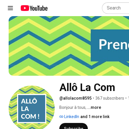
Allô La Com
@allolacom8595
•
367 subscribers
•
Bonjour à tous, 
...more
LinkedIn
and 1 more link
Subscribe