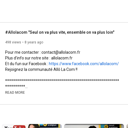
#Allolacom "Seul on va plus vite, ensemble on va plus loin"
498 views
8 years ago
Pour me contacter : contact@allolacom.fr

Plus d'info sur notre site : allolacom.fr

Et du fun sur Facebook : 
https://www.facebook.com/allolacom/
Rejoignez la communauté Allô La Com !!

*********************************************************
**********

READ MORE
"Seul on va plus vite, ensemble on va plus loin"

Est ce que cette phrase vous parle ? C'est ce qui nous a poussé 
à monter Allô La Com. Nous croyons que la véritable force 
créative ne peut naître que par l'association d'idée, et cela au 
service de nos supers clients ! J'aime particulièrement les 