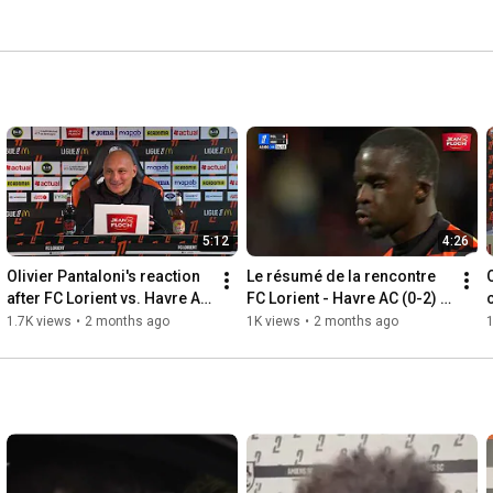
5:12
4:26
Olivier Pantaloni's reaction 
Le résumé de la rencontre 
after FC Lorient vs. Havre AC 
FC Lorient - Havre AC (0-2) 
(0-2) 25-26
25-26
1.7K views
•
2 months ago
1K views
•
2 months ago
1