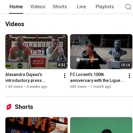
Home
Videos
Shorts
Live
Playlists
Videos
4:52
10:14
Alexandre Dujeux's 
FC Lorient's 100th 
introductory press 
anniversary with the Ligue 1 
conference
Show
1.6K views
•
4 weeks ago
685 views
•
1 month ago
Shorts