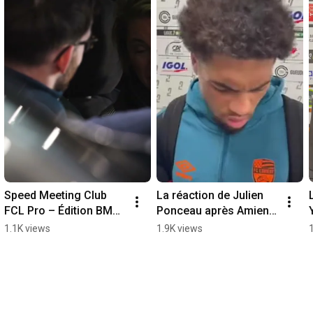
Speed Meeting Club 
La réaction de Julien 
FCL Pro – Édition BMW 
Ponceau après Amiens 
Lorient
SC - FC Lorient (1-0) 
1.1K views
1.9K views
24-25