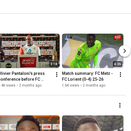
3:18
4:36
Olivier Pantaloni's press 
Match summary: FC Metz - 
conference before FC 
FC Lorient (0-4) 25-26
Lorient - Havre AC 
.4K views
•
2 months ago
1.6K views
•
2 months ago
(Matchday 34 Ligue 1 
McDonald's)