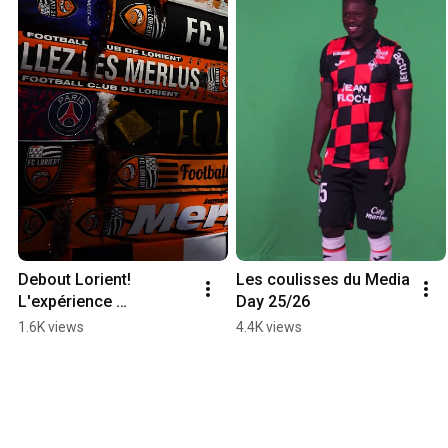
Debout Lorient! 
Les coulisses du Media 
L'expérience 
Day 25/26
immersive du FC 
1.6K views
4.4K views
Lorient