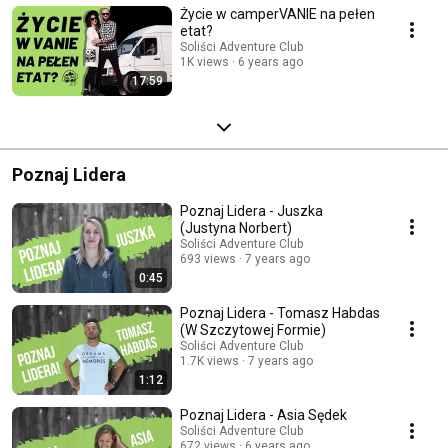
Życie w camperVANIE na pełen
etat?
Soliści Adventure Club
1K views
6 years ago
17:59
Poznaj Lidera
Poznaj Lidera - Juszka
(Justyna Norbert)
Soliści Adventure Club
693 views
7 years ago
0:45
Poznaj Lidera - Tomasz Habdas
(W Szczytowej Formie)
Soliści Adventure Club
1.7K views
7 years ago
1:12
Poznaj Lidera - Asia Sędek
Soliści Adventure Club
672 views
6 years ago