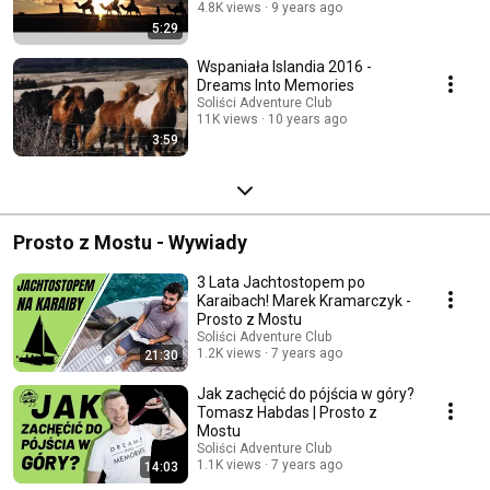
4.8K views
9 years ago
5:29
Wspaniała Islandia 2016 -
Dreams Into Memories
Soliści Adventure Club
11K views
10 years ago
3:59
Prosto z Mostu - Wywiady
3 Lata Jachtostopem po
Karaibach! Marek Kramarczyk -
Prosto z Mostu
Soliści Adventure Club
1.2K views
7 years ago
21:30
Jak zachęcić do pójścia w góry?
Tomasz Habdas | Prosto z
Mostu
Soliści Adventure Club
1.1K views
7 years ago
14:03