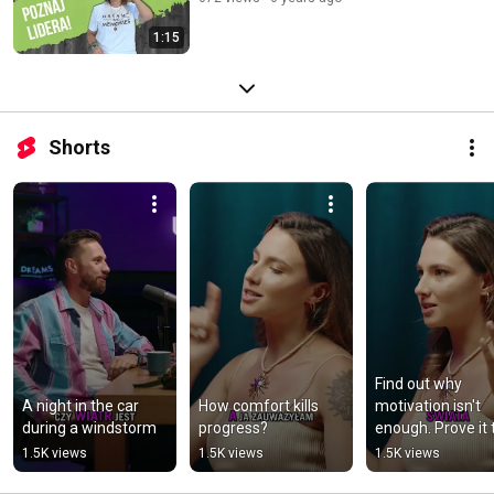
1:15
Shorts
Find out why 
A night in the car 
How comfort kills 
motivation isn't 
during a windstorm
progress?
enough. Prove it t
yourself!
1.5K views
1.5K views
1.5K views