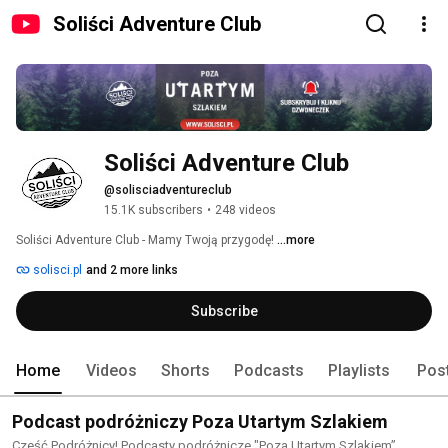
Soliści Adventure Club
Soliści Adventure Club
@solisciadventureclub
15.1K subscribers
•
248 videos
Soliści Adventure Club - Mamy Twoją przygodę! 
...more
solisci.pl
and 2 more links
Subscribe
Home
Videos
Shorts
Podcasts
Playlists
Pos
Podcast podróżniczy Poza Utartym Szlakiem
Cześć Podróżnicy! Podcasty podróżnicze "Poza Utartym Szlakiem”.