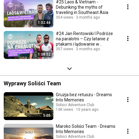
#25 Laos & Vietnam -
Debunking the myths of
traveling in Southeast Asia
354 views
3 months ago
1:02:44
#24 Jan Rentowski I Podróże
na paralotni – Czy latanie z
ptakami i lądowanie w
nieznanym uzależnia?
357 views
3 months ago
1:08:52
Wyprawy Soliści Team
Gruzja bez retuszu - Dreams
Into Memories
Soliści Adventure Club
13K views
10 years ago
5:05
Maroko Soliści Team - Dreams
Into Memories
Soliści Adventure Club