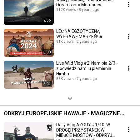
Dreams into Memories
112K views
8 years ago
2:56
LEĆ NA EGZOTYCZNĄ
WYPRAWĘ MARZEŃ! 🔥
91K views
2 years ago
0:33
Live Wild Vlog #2: Namibia 2/3 -
z odwiedzinami u plemienia
Himba
83K views
7 years ago
5:01
ODKRYJ EUROPEJSKIE HAWAJE - MAGICZNE
AZORY
Daily Vlog AZORY #1/10: W
DROGĘ! PRZYSTANEK W
MIEŚCIE MOSTÓW - ODKRYJ