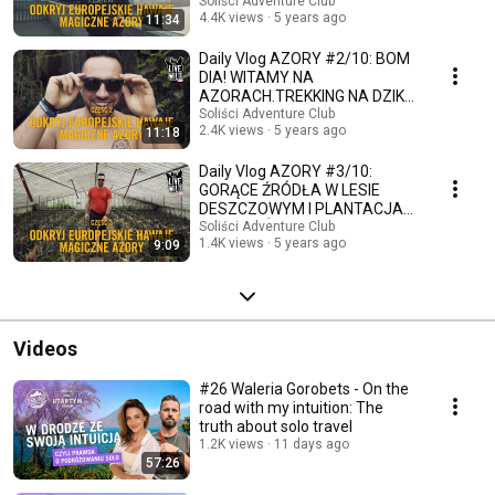
SEKRETY PORTO
Soliści Adventure Club
4.4K views
5 years ago
11:34
Daily Vlog AZORY #2/10: BOM
DIA! WITAMY NA
AZORACH.TREKKING NA DZIKĄ
PLAŻĘ I WYJĄTKOWA
Soliści Adventure Club
2.4K views
5 years ago
11:18
KOLACJA
Daily Vlog AZORY #3/10:
GORĄCE ŹRÓDŁA W LESIE
DESZCZOWYM I PLANTACJA
ANANASÓW
Soliści Adventure Club
1.4K views
5 years ago
9:09
Videos
#26 Waleria Gorobets - On the
road with my intuition: The
truth about solo travel
1.2K views
11 days ago
57:26