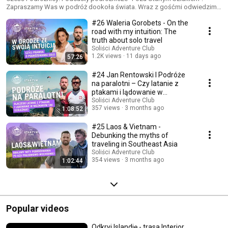
Zapraszamy Was w podróż dookoła świata. Wraz z gośćmi odwiedzimy
najpiękniejsze zakątki ziemi, opowiemy o tym co jest w nich
#26 Waleria Gorobets - On the
najciekawszego, doradzimy jak przygotować się do wyprawy w te
miejsca. Przy okazji podzielimy się historiami z naszych podróży do
road with my intuition: The
danej destynacji. Spakowani? W takim razie ruszamy - zapraszam!
truth about solo travel
Soliści Adventure Club
1.2K views
11 days ago
57:26
#24 Jan Rentowski I Podróże
na paralotni – Czy latanie z
ptakami i lądowanie w
nieznanym uzależnia?
Soliści Adventure Club
357 views
3 months ago
1:08:52
#25 Laos & Vietnam -
Debunking the myths of
traveling in Southeast Asia
Soliści Adventure Club
354 views
3 months ago
1:02:44
Popular videos
Odkryj Islandię - trasa Interior.