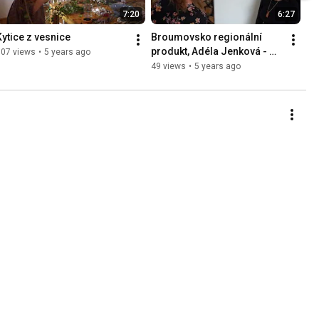
7:20
6:27
Kytice z vesnice
Broumovsko regionální 
produkt, Adéla Jenková - 
307 views
•
5 years ago
malba a kresba broumovské 
49 views
•
5 years ago
krajiny