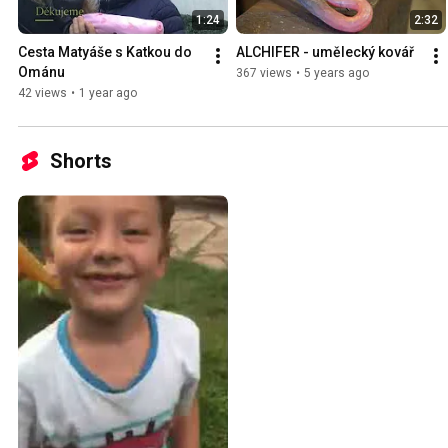
1:24
2:32
Cesta Matyáše s Katkou do 
ALCHIFER - umělecký kovář
Ománu
367 views
•
5 years ago
42 views
•
1 year ago
Shorts