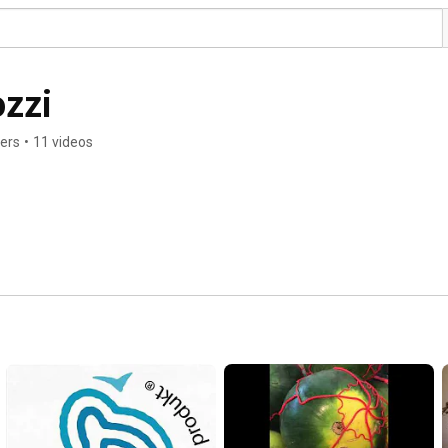
ozzi
bers
•
11 videos