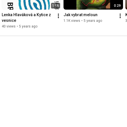
1:16
0:29
Lenka Hlaváková a Kytice z 
Jak vybrat meloun
vesnice
1.1K views
•
5 years ago
40 views
•
5 years ago