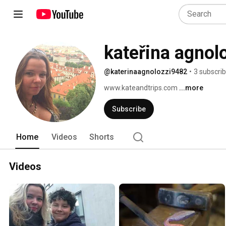
kateřina agnol
@katerinaagnolozzi9482
•
3 subscri
www.kateandtrips.com 
...more
Subscribe
Home
Videos
Shorts
Videos