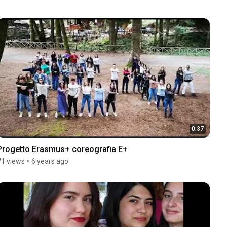
0:37
Progetto Erasmus+ coreografia E+
71 views
•
6 years ago