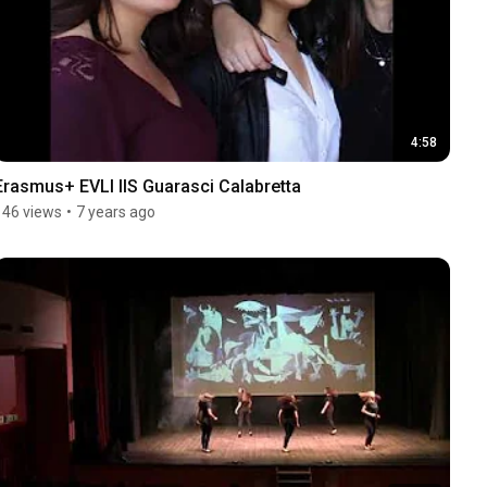
4:58
Erasmus+ EVLI IIS Guarasci Calabretta
146 views
•
7 years ago