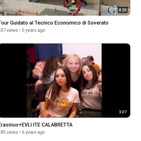
8:35
Tour Guidato al Tecnico Economico di Soverato
407 views
•
5 years ago
3:07
Erasmus+EVLI ITE CALABRETTA
185 views
•
6 years ago