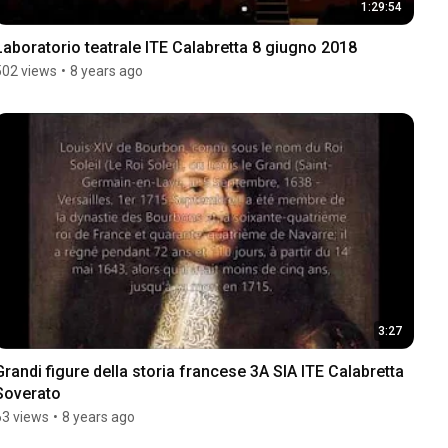
1:29:54
Laboratorio teatrale ITE Calabretta 8 giugno 2018
502 views
•
8 years ago
3:27
Grandi figure della storia francese 3A SIA ITE Calabretta 
Soverato
63 views
•
8 years ago