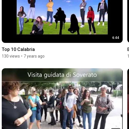
6:44
Top 10 Calabria
130 views
•
7 years ago