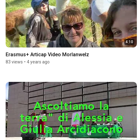
4:10
Erasmus+ Articap Video Morlanwelz
83 views
•
4 years ago