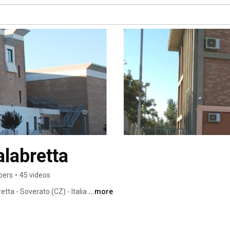
alabretta
bers
•
45 videos
etta - Soverato (CZ) - Italia 
...more