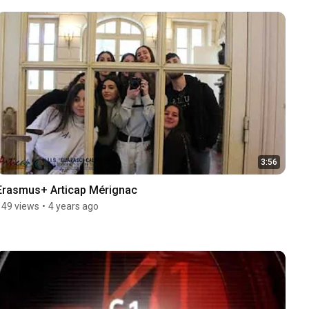
3:56
Erasmus+ Articap Mérignac
149 views
•
4 years ago