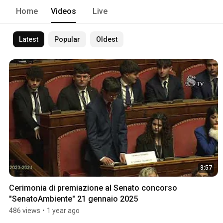
Home
Videos
Live
Latest
Popular
Oldest
3:57
Cerimonia di premiazione al Senato concorso 
"SenatoAmbiente" 21 gennaio 2025
486 views
•
1 year ago