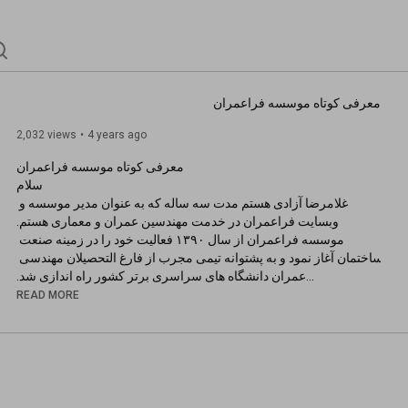
معرفی کوتاه موسسه فراعمران
2,032 views
4 years ago
غلامرضا آزادی هستم مدت سه ساله که به عنوان مدیر موسسه و 
موسسه فراعمران از سال ۱۳۹۰ فعالیت خود را در زمینه صنعت 
ساختمان آغاز نمود و به پشتوانه تیمی مجرب از فارغ التحصیلان مهندسی 
در صورت تمایل میتونید از لینک زیر وارد وبسایت موسسه شده و از 
READ MORE
صدها مقاله و آموزش حوزه مهندسی عمران و معماری به رایگان 
➤➤➤
https://ucivil.ir/
تصمیم گرفتیم ویدویو های آموزش تخصصی خودمون رو به جای انتشار 
در وبسایت و فروش به قیمت های میلیونی ، در پلت فرم یوتیو منتشر 