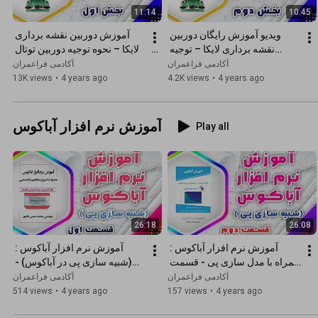
11:14
10:45
ویدیو آموزش رایگان دوربین 
آموزش دوربین نقشه برداری 
نقشه برداری لایکا – توجیه 
لایکا – نحوه توجیه دوربین توتال 
دوربین توتال استیشن لایکا 
استیشن لایکا (بخش اول)
آکادمی فراعمران
آکادمی فراعمران
(بخش دوم)
13K views
•
4 years ago
4.2K views
•
4 years ago
آموزش نرم افزار آباکوس
Play all
26:18
26:08
آموزش نرم افزار آباکوس : 
آموزش نرم افزار آباکوس : 
همراه با مدل سازی پی - قسمت 
(شبیه سازی پی در آباکوس) - 
دوم
قسمت اول
آکادمی فراعمران
آکادمی فراعمران
514 views
•
4 years ago
157 views
•
4 years ago