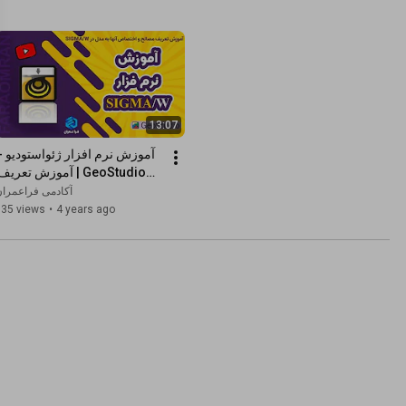
13:07
آکادمی فراعمرا
نرم افزار Sigma/w
335 views
•
4 years ago