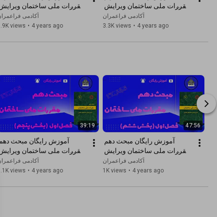
مقررات ملی ساختمان ویرایش 
1399 | فصل سوم : مشخصات 
آکادمی فراعمران
آکادمی فراعمرا
مکانیکی بتن (بخش سوم)
مکانیکی بتن (بخش دوم)
.9K views
•
4 years ago
3.3K views
•
4 years ago
39:19
47:56
آموزش رایگان مبحث دهم 
مقررات ملی ساختمان ویرایش 
1392 | فصل اول : الزامات 
آکادمی فراعمران
آکادمی فراعمرا
عمومی (بخش ششم)
عمومی (بخش پنجم)
.1K views
•
4 years ago
1K views
•
4 years ago