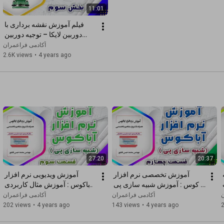
11:01
فیلم آموزش نقشه برداری با 
دوربین لایکا – توجیه دوربین 
توتال استیشن لایکا (بخش سوم)
آکادمی فراعمران
2.6K views
•
4 years ago
27:20
20:37
آموزش نرم افزار آباکوس : شبیه 
آموزش تخصصی نرم افزار 
آموزش ویدیویی نرم افزار 
سازی پی در آباکوس - قسمت 
آباکوس : آموزش شبیه سازی پی 
آباکوس : آموزش مثال کاربردی 
در آباکوس - قسمت چهارم
مدل سازی پی - قسمت سوم
ن
آکادمی فراعمران
آکادمی فراعمران
202 views
•
4 years ago
143 views
•
4 years ago