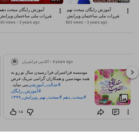
آموزش رایگان مبحث نهم 
مقررات ملی ساختمان ویرایش 
1399 | فصل یازدهم : تیرها ( 
960 views
•
3 years ago
803 views
•
3 years ago
بخش چهارم )
اعضای فولادی (بخش پنجم)
4 years ago
•
آکادمی فراعمران
موسسه فراعمران فرا رسیدن سال نو رو به
همه مهندسین و همکاران گرامی تبریک عرض
#عدالت_آموزشی
می نماید.
#آموزش_رایگان
#مبحث_دهم
#مبحث_نهم_ویرایش_۱۳۹۹
14