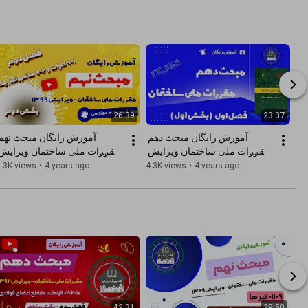
26:39
23:37
آموزش رایگان مبحث دهم 
مقررات ملی ساختمان ویرایش 
1392 | فصل اول : الزامات 
.3K views
•
4 years ago
4.3K views
•
4 years ago
عمومی (بخش اول)
دوم)
42:31
29:50