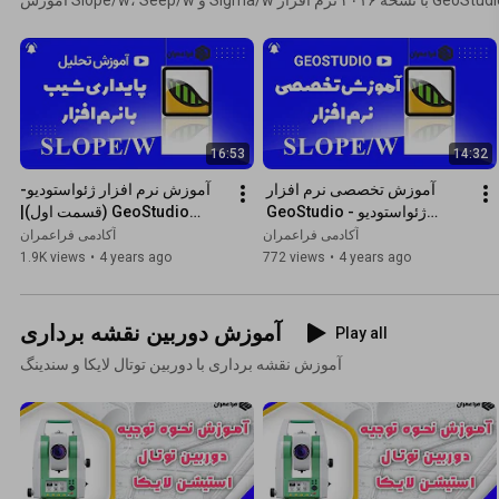
Slope/w، Seep/w و Sigma/w با نسخه ۲۰۱۶ نرم افزار GeoStudio
16:53
14:32
آموزش تخصصی نرم افزار 
آموزش نرم افزار ژئواستودیو-
ژئواستودیو - GeoStudio 
GeoStudio (قسمت اول)|
(قسمت دوم) | نحوه تعریف 
آموزش تحلیل پایداری شیب سد 
آکادمی فراعمران
آکادمی فراعمران
مصالح در نرم افزار Slope/w
خاکی با نرم افزار Slope/w
1.9K views
•
4 years ago
772 views
•
4 years ago
آموزش دوربین نقشه برداری
Play all
آموزش نقشه برداری با دوربین توتال لایکا و سندینگ