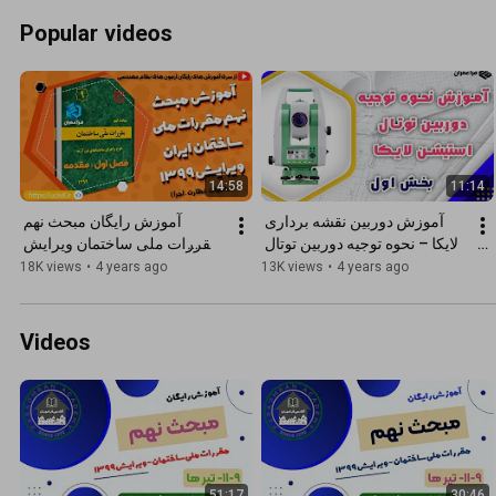
Popular videos
14:58
11:14
آموزش دوربین نقشه برداری 
آموزش رایگان مبحث نهم 
لایکا – نحوه توجیه دوربین توتال 
مقررات ملی ساختمان ویرایش 
استیشن لایکا (بخش اول)
1399 | ویژه آزمون های نظام 
18K views
•
4 years ago
13K views
•
4 years ago
مهندسی
Videos
51:17
30:46