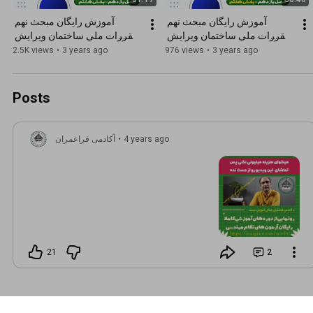
آموزش رایگان مبحث نهم 
آموزش رایگان مبحث نهم 
مقررات ملی ساختمان ویرایش 
مقررات ملی ساختمان ویرایش 
1399 | فصل یازدهم : تیرها ( 
1399 | فصل یازدهم : تیرها ( 
2.5K views
•
3 years ago
976 views
•
3 years ago
بخش هفتم )
بخش هشتم )
Posts
4 years ago
•
آکادمی فراعمران
21
2