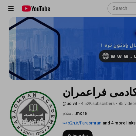
کادمی فراعمران
@ucivil
•
4.52K subscribers
•
85 video
...more
سلام 
b2n.ir/Faraomran
and 4 more links
Subscribe