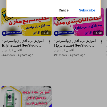
آموزش 
Cancel
Subscribe
10:41
15:00
آموزش نرم افزار ژئواستودیو - 
آموزش نرم افزار ژئواستودیو - 
آموزش نرم افزار ژئواستودیو - 
GeoStudio | آموزش تعریف 
GeoStudio (قسمت دوم) | 
GeoStudio (قسمت اول)| 
مصالح و اختصاص آنها به مدل در 
آموزش شرایط مرزی و نکات 
تحلیل بحرانی تخلیه سریع مخزن 
ن
آکادمی فراعمران
آکادمی فراعمران
المان بندی مدل در Seep/w
سد خاکی افزار Seep/w
564 views
•
4 years ago
495 views
•
4 years ago