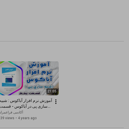
21:05
پنجم
آکادمی فراعمرا
239 views
•
4 years ago