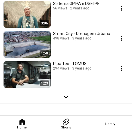
Sistema GPIPA e DSEI PE
56 views
2 years ago
3:06
Smart City - Drenagem Urbana
498 views
3 years ago
1:50
Pipa.Tec - TOMUS
294 views
3 years ago
1:23
Library
Home
Shorts