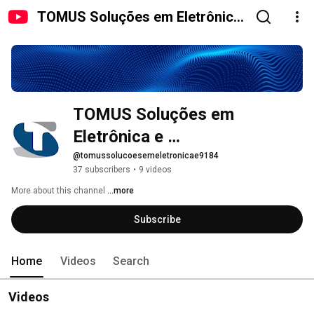
TOMUS Soluções em Eletrônica
e Telecomunicações
TOMUS Soluções em 
Eletrônica e 
Telecomunicações
@tomussolucoesemeletronicae9184
37 subscribers
•
9 videos
More about this channel
...more
Subscribe
Home
Videos
Search
Videos