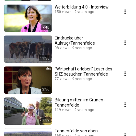
Weiterbildung 4.0 - Interview
150 views
9 years ago
7:40
Eindrücke über
Aukrug/Tannenfelde
98 views
9 years ago
11:55
"Wirtschaft erleben" Leser des
SHZ besuchen Tannenfelde
77 views
9 years ago
2:56
Bildung mitten im Grünen -
Tannenfelde
119 views
9 years ago
1:59
Tannenfelde von oben
168 views
9 years ago