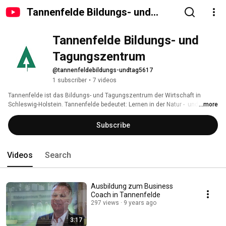
Tannenfelde Bildungs- und
Tagungszentrum
Tannenfelde Bildungs- und 
Tagungszentrum
@tannenfeldebildungs-undtag5617
1 subscriber
•
7 videos
Tannenfelde ist das Bildungs- und Tagungszentrum der Wirtschaft in 
Schleswig-Holstein. Tannenfelde bedeutet: Lernen in der Natur -  und doch 
...more
mitten im Zentrum. Denn hier schlägt das Herz der Weiterbildung für ganz 
Norddeutschland. Bestens vernetzt und mit über 40 Jahren Erfahrung 
Subscribe
finden wir die passende Lösung für Ihren Bedarf an Trainings, Workshops, 
Seminaren und Kursen. 
Videos
Search
Ausbildung zum Business
Coach in Tannenfelde
297 views
9 years ago
3:17