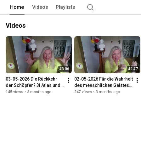
Home
Videos
Playlists
Videos
43:06
42:47
03-05-2026 Die Rückkehr 
02-05-2026 Für die Wahrheit 
der Schöpfer? 3i Atlas und 
des menschlichen Geistes, 
seine Mission.
wider dem Kriege.
145 views
•
3 months ago
247 views
•
3 months ago