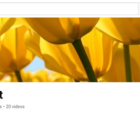
t
s
•
20 videos