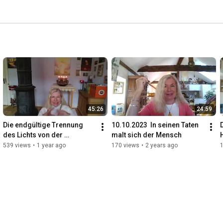
45:26
24:59
Die endgültige Trennung 
10.10.2023  In seinen Taten 
des Lichts von der 
malt sich der Mensch
Finsternis_27-11-2024
539 views
•
1 year ago
170 views
•
2 years ago