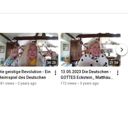
36:26
21:56
Die geistige Revolution - Ein 
13.05.2023 Die Deutschen - 
Heimspiel des Deutschen
GOTTES Eckstein_ Matthäus 
21, 42-44
181 views
•
2 years ago
172 views
•
3 years ago