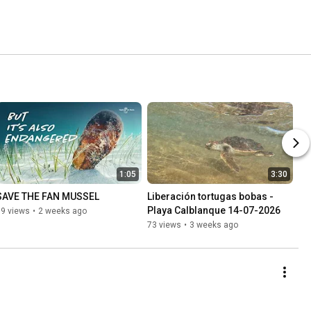
1:05
3:30
SAVE THE FAN MUSSEL
Liberación tortugas bobas - 
Playa Calblanque 14-07-2026
19 views
•
2 weeks ago
73 views
•
3 weeks ago