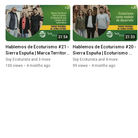
21:54
21:33
Hablemos de Ecoturismo #21 - 
Hablemos de Ecoturismo #20 - 
Sierra Espuña | Marca Territorio 
Sierra Espuña | Ecoturismo 
Sierra Espuña
como modelo de desarrollo
Soy Ecoturista and 3 more
Soy Ecoturista and 4 more
100 views
•
4 months ago
99 views
•
4 months ago