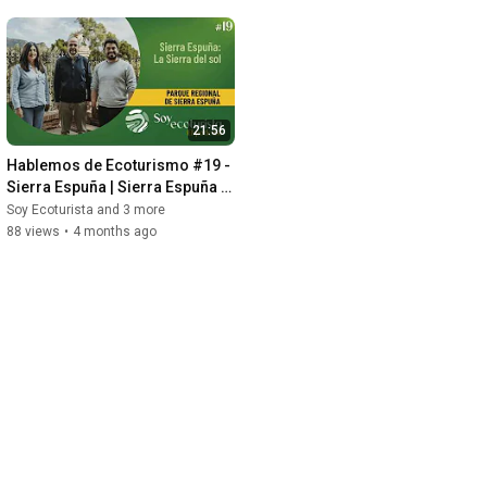
21:56
Hablemos de Ecoturismo #19 - 
Sierra Espuña | Sierra Espuña 
La Sierra del sol
Soy Ecoturista and 3 more
88 views
•
4 months ago