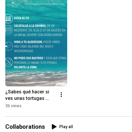
¿Sabes qué hacer si 
ves unas tortugas 
recién nacidas?
36 views
Collaborations
Play all