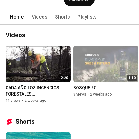
Home
Videos
Shorts
Playlists
Videos
2:20
1:10
CADA AÑO LOS INCENDIOS 
BOSQUE 2O
FORESTALES...
8 views
•
2 weeks ago
11 views
•
2 weeks ago
Shorts