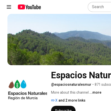
Espacios Natur
@espaciosnaturalesmur
•
871 subsc
More about this channel
...more
X
and 2 more links
Subscribe