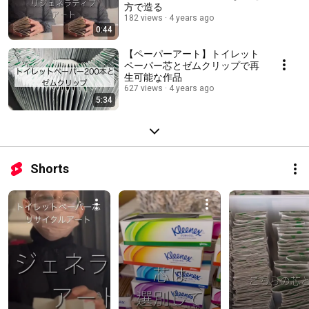
方で造る
182 views
4 years ago
0:44
【ペーパーアート】トイレット
ペーパー芯とゼムクリップで再
生可能な作品
627 views
4 years ago
5:34
Shorts