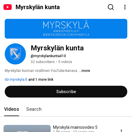
Myrskylän kunta
Myrskylän kunta
@myrskylankunta410
32 subscribers
•
5 videos
Myrskylän kunnan virallinen YouTube-kanava. 
...more
myrskyla.fi
and 1 more link
Subscribe
Videos
Search
Myrskylä mainosvideo 5