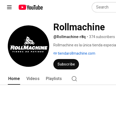
Rollmachine
@Rollmachine-r8q
•
374 subscribers
Rollmachine es la única tienda especi
muchos modelos y puedes probártelos y
tiendarollmachine.com
mejor precio posible,Tenemos gran var
ruedas,trenes,rodamientos,repuestos,
Subscribe
con las mejores marcas de patinaje del
cómodas cuotas si deseas. 
Home
Videos
Playlists