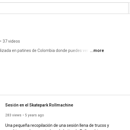
•
37 videos
alizada en patines de Colombia donde puedes ver 
...more
 estar seguro de tu compra en una tienda legal, al 
iedad de 
maletas,gorras,camisetas y accesorios todo relacionado 
 mundo y las puedes pagar con tarjeta de crédito a 
Sesión en el Skatepark Rollmachine
283 views
5 years ago
Una pequeña recopilación de una sesión llena de trucos y 