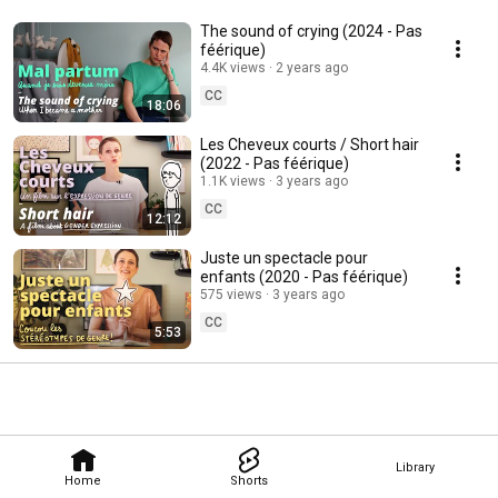
The sound of crying (2024 - Pas
féérique)
4.4K views
2 years ago
CC
18:06
Les Cheveux courts / Short hair
(2022 - Pas féérique)
1.1K views
3 years ago
CC
12:12
Juste un spectacle pour
enfants (2020 - Pas féérique)
575 views
3 years ago
CC
5:53
Library
Home
Shorts