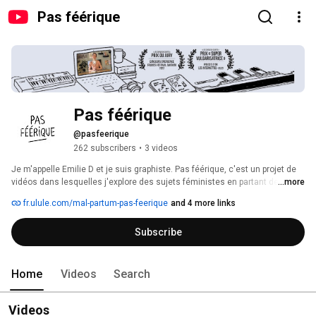
Pas féérique
Pas féérique
@pasfeerique
262 subscribers
•
3 videos
Je m'appelle Emilie D et je suis graphiste. Pas féérique, c'est un projet de 
vidéos dans lesquelles j'explore des sujets féministes en partant de ma 
...more
propre histoire. Mon idée, c'est de damer le pion aux histoires qu'on nous 
fr.ulule.com/mal-partum-pas-feerique
and 4 more links
raconte. Ça fonctionne comme un journal intime et pendant que je vous 
raconte des trucs, y'a des dessins qui bougent dans mon carnet. 
Subscribe
Home
Videos
Search
Videos