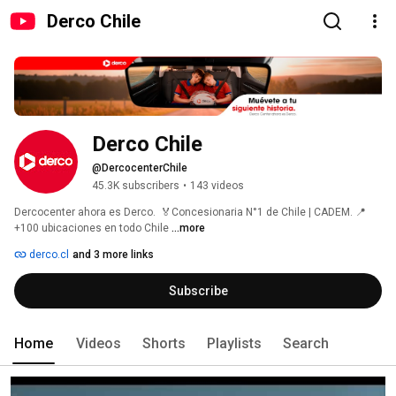
Derco Chile
Derco Chile
@DercocenterChile
45.3K subscribers
•
143 videos
Dercocenter ahora es Derco.  🏅Concesionaria N°1 de Chile | CADEM. 📍
+100 ubicaciones en todo Chile 
...more
derco.cl
and 3 more links
Subscribe
Home
Videos
Shorts
Playlists
Search