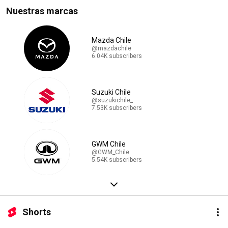
Nuestras marcas
Mazda Chile
@mazdachile
6.04K subscribers
Suzuki Chile
@suzukichile_
7.53K subscribers
GWM Chile
@GWM_Chile
5.54K subscribers
Shorts