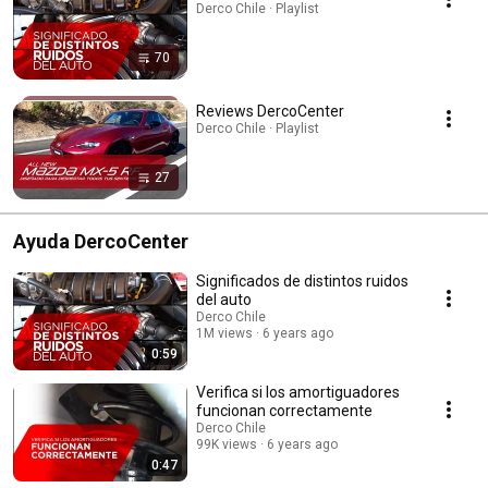
Derco Chile · Playlist
70
Reviews DercoCenter
Derco Chile · Playlist
27
Ayuda DercoCenter
Significados de distintos ruidos
del auto
Derco Chile
1M views
6 years ago
0:59
Verifica si los amortiguadores
funcionan correctamente
Derco Chile
99K views
6 years ago
0:47