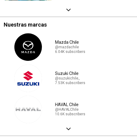
Nuestras marcas
Mazda Chile
@mazdachile
6.04K subscribers
Suzuki Chile
@suzukichile_
7.53K subscribers
HAVAL Chile
@HAVALChile
10.6K subscribers