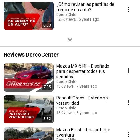
¿Cómo revisar las pastillas de
freno de un auto?
Derco Chile
121K views
6 years ago
0:53
Reviews DercoCenter
Mazda MX-5 RF - Diseñado
para despertar todos tus
sentidos
Derco Chile
43K views
7 years ago
7:05
Renault Oroch - Potencia y
versatilidad
Derco Chile
65K views
6 years ago
8:32
Mazda BT-50 - Una potente
aventura
Derco Chile