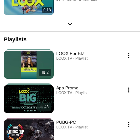
0:18
Playlists
LOOX For BIZ
LOOX TV · Playlist
2
App Promo
LOOX TV · Playlist
43
PUBG-PC
LOOX TV · Playlist