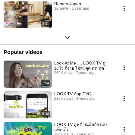
Ramen Japan
32 views
1 year ago
0:31
Popular videos
Look At Me .... LOOX TV ดู
อะไร ก็ง่าย ไม่สะดุด ดุด ดุด
362K views
7 years ago
1:54
LOOX TV App TVC
222K views
8 years ago
0:30
LOOX TV ดูฟรี บนมือถือ และ
แท็บเล็ต
104K views
1 year ago