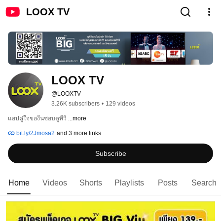
LOOX TV
LOOX TV
@LOOXTV
3.26K subscribers
•
129 videos
แอปคู่ใจของึนชอบดูทีวี 
...more
bit.ly/2Jmosa2
and 3 more links
Subscribe
Home
Videos
Shorts
Playlists
Posts
Search