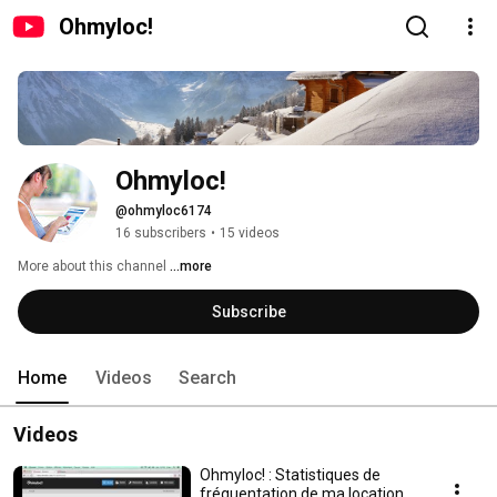
Ohmyloc!
Ohmyloc!
@ohmyloc6174
16 subscribers
•
15 videos
More about this channel
...more
Subscribe
Home
Videos
Search
Videos
Ohmyloc! : Statistiques de
fréquentation de ma location