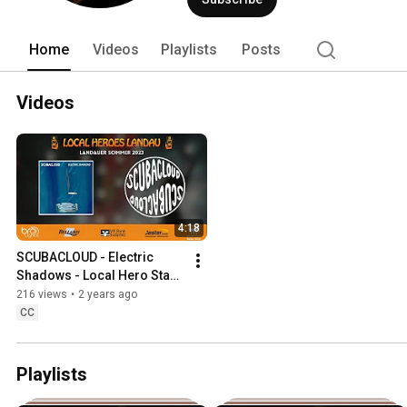
Home
Videos
Playlists
Posts
Videos
4:18
SCUBACLOUD - Electric 
Shadows - Local Hero Stage 
2023 - Landauer Sommer - 
216 views
•
2 years ago
HD 1080p
CC
Playlists