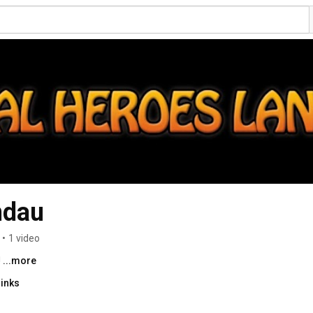
ndau
•
1 video
 
...more
links