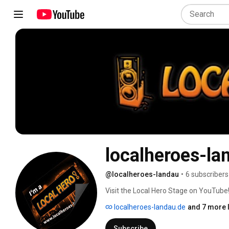
localheroes-la
@localheroes-landau
•
6 subscribers
Visit the Local Hero Stage on YouTube!
localheroes-landau.de
and 7 more 
Subscribe