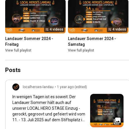
4 videos
4 videos
Landauer Sommer 2024 - 
Landauer Sommer 2024 - 
Freitag
Samstag
View full playlist
View full playlist
Posts
localheroes-landau
•
1 year ago (edited)
In wenigen Tagen ist es soweit: Der
Landauer Sommer hält auch auf
unserer LOCAL HERO STAGE Einzug -
gerockt, gegroovt und gefeiert wird vom
11. - 13. Juli 2025 auf dem Stiftsplatz in
Landau. Modisch in den Sommer geht