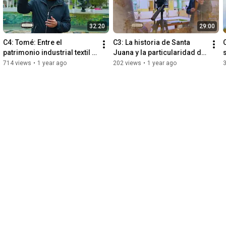
32:20
29:00
C4: Tomé: Entre el 
C3: La historia de Santa 
patrimonio industrial textil y 
Juana y la particularidad de 
el turismo
su nombre
714 views
•
1 year ago
202 views
•
1 year ago