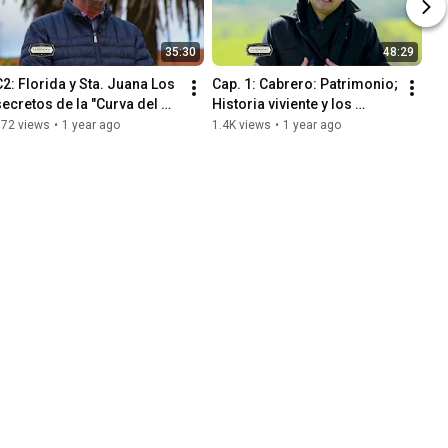
35:30
48:29
C2: Florida y Sta. Juana Los 
Cap. 1: Cabrero: Patrimonio; 
secretos de la "Curva del 
Historia viviente y los 
Ingeniero" y la construcción 
detalles de cómo se forjó la 
372 views
•
1 year ago
1.4K views
•
1 year ago
de los Puentes
comuna de Cabrero