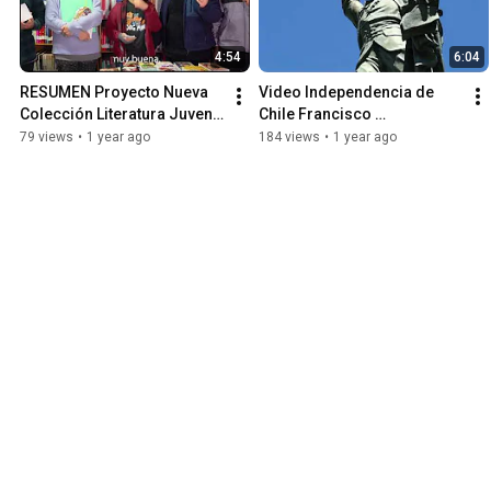
4:54
6:04
RESUMEN Proyecto Nueva 
Video Independencia de 
Colección Literatura Juvenil 
Chile Francisco 
con Componente Inclusivo.
Darmendrail Archivo 
79 views
•
1 year ago
184 views
•
1 year ago
Histórico Concepción