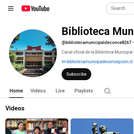
Biblioteca Mun
@bibliotecamunicipaldeconce8267
•
Canal oficial de la Biblioteca Municip
cultural de nuestra cartelera. 
bibliotecamunicipadeconcepcion.cl
Subscribe
Home
Videos
Live
Playlists
Videos