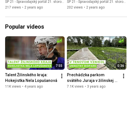
Švagrová
Oravcová a Lucia Šimková
SP 21 - Spravodajský portál 21. storočia
SP 21 - Spravodajský portál 21. storočia
217 views
•
2 years ago
202 views
•
2 years ago
Popular videos
7:55
0:36
Talent Žilinského kraja: 
Prechádzka parkom 
Hokejistka Nela Lopušanová
svätého Juraja v žilinskej 
mestskej časti Trnové
11K views
•
4 years ago
7.1K views
•
3 years ago