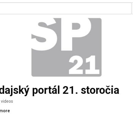
SP 21 - Spravodajský portál 21. storočia 
 videos
.more