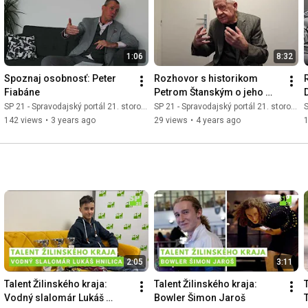
1:06
8:32
Spoznaj osobnosť: Peter 
Rozhovor s historikom 
Fiabáne
Petrom Štanským o jeho 
vášni ku histórii
SP 21 - Spravodajský portál 21. storočia
SP 21 - Spravodajský portál 21. storočia
S
142 views
•
3 years ago
29 views
•
4 years ago
2:05
3:11
Talent Žilinského kraja: 
Talent Žilinského kraja: 
T
Vodný slalomár Lukáš 
Bowler Šimon Jaroš