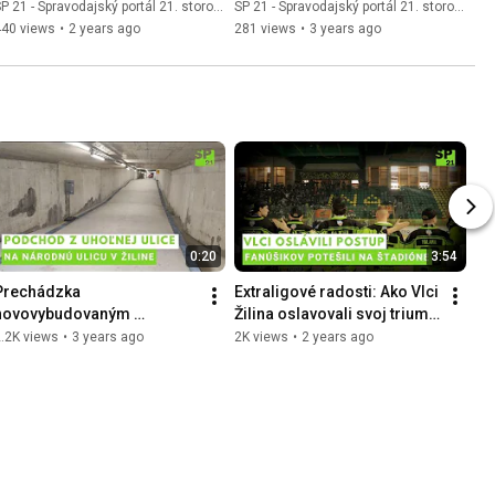
Zimenová
Doboszová
P 21 - Spravodajský portál 21. storočia
SP 21 - Spravodajský portál 21. storočia
440 views
•
2 years ago
281 views
•
3 years ago
0:20
3:54
Prechádzka 
Extraligové radosti: Ako Vlci 
novovybudovaným 
Žilina oslavovali svoj triumf 
podchodom z Uhoľnej ulice 
s fanúšikmi
.2K views
•
3 years ago
2K views
•
2 years ago
na Národnú ulicu v Žiline