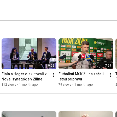
9:02
7:59
Fiala a Heger diskutovali v 
Futbalisti MŠK Žilina začali 
Novej synagóge v Žiline
letnú prípravu
112 views
•
1 month ago
79 views
•
1 month ago