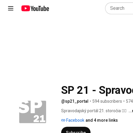
@sp21_portal
•
594 subscribers
•
574
Spravodajský portál 21. storočia ✍🏻 
..
Facebook
and 4 more links
Subscribe