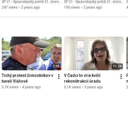
Hnilica
SP 21 - Spravodajský portál 21. storočia
SP 21 - Spravodajský portál 21. storočia
S
247 views
•
2 years ago
195 views
•
2 years ago
7:25
11:29
Tichý protest živnostníkov v 
V Čadci to vrie kvôli 
tuneli Višňové
rekonštrukcii úradu
5.7K views
•
4 years ago
5.1K views
•
3 years ago
2