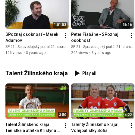
1:01:53
56:16
SPoznaj osobnosť - Marek 
Peter Fiabáne - SPoznaj 
Adamov
osobnosť
SP 21 - Spravodajský portál 21. storočia
SP 21 - Spravodajský portál 21. storočia
126 views
•
3 years ago
242 views
•
3 years ago
Talent Žilinského kraja
Play all
3:50
4:22
Talent Žilinského kraja: 
Talenty Žilinského kraja: 
Tenistka a atlétka Kristýna 
Volejbalistky Sofia 