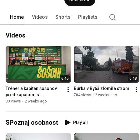
Home
Videos
Shorts
Playlists
Videos
6:45
0:48
Tréner a kapitán šošonov 
Búrka v Bytči zlomila strom
pred zápasom s 
784 views
•
2 weeks ago
Katowicami
33 views
•
2 weeks ago
SPoznaj osobnosť
Play all