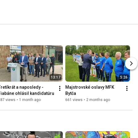
13:17
5:26
Tretíkrát a naposledy - 
Majstrovské oslavy MFK 
Fiabáne ohlásil kandidatúru
Bytča
287 views
•
1 month ago
661 views
•
2 months ago