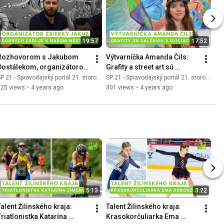
19:57
17:52
Rozhovorom s Jakubom 
Výtvarníčka Amanda Čils: 
Dostálekom, organizátorom 
Grafity a street art sú 
žilinskej humanitárnej 
galériou v uliciach
P 21 - Spravodajský portál 21. storočia
SP 21 - Spravodajský portál 21. storočia
zbierky pred Metrom
125 views
•
4 years ago
301 views
•
4 years ago
5:13
3:22
alent Žilinského kraja: 
Talent Žilinského kraja: 
Triatlonistka Katarína 
Krasokorčuliarka Ema 