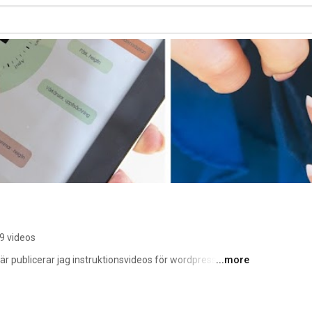
9 videos
r publicerar jag instruktionsvideos för wordpress, 
...more
h andra tips för dig som är företagare/entreprenör. På 
an du läsa mer och även prenumerera kostnadsfritt på 