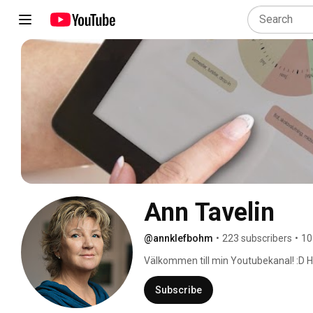
Ann Tavelin
@annklefbohm
•
223 subscribers
•
10
Välkommen till min Youtubekanal! :D Hä
webinar inom digital marknadsföring oc
min webbsida www.basemedianorr.se k
Subscribe
mina nyhetsbrev. 