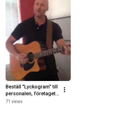
Beställ "Lyckogram" till 
personalen, företaget 
eller nära & kära!
71 views