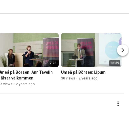
2:23
25:39
Umeå på Börsen: Ann Tavelin 
Umeå på Börsen: Lipum
hälsar välkommen
30 views
•
2 years ago
47 views
•
2 years ago