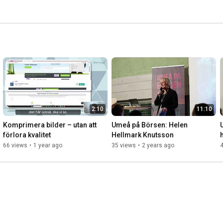
2:10
11:10
Komprimera bilder – utan att 
Umeå på Börsen: Helen 
förlora kvalitet
Hellmark Knutsson
66 views
•
1 year ago
35 views
•
2 years ago