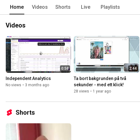
Home
Videos
Shorts
Live
Playlists
Videos
0:58
2:44
Independent Analytics
Ta bort bakgrunden på två 
sekunder - med ett klick!
No views
•
3 months ago
28 views
•
1 year ago
Shorts