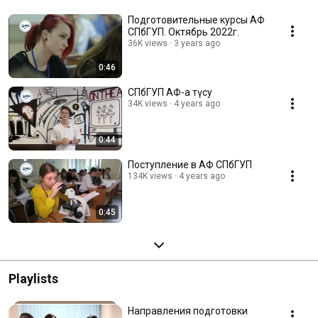
Подготовительные курсы АФ
СПбГУП. Октябрь 2022г.
36K views
3 years ago
0:46
СПбГУП АФ-қа түсу
34K views
4 years ago
0:44
Поступление в АФ СПбГУП
134K views
4 years ago
0:45
Playlists
Направления подготовки