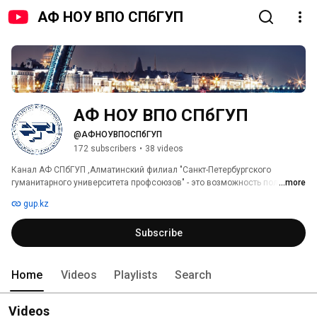
АФ НОУ ВПО СПбГУП
АФ НОУ ВПО СПбГУП
@АФНОУВПОСПбГУП
172 subscribers
•
38 videos
Канал АФ СПбГУП ,Алматинский филиал "Санкт-Петербургского 
гуманитарного университета профсоюзов" - это возможность получить 
...more
Российское образование в Казахстане! 
gup.kz
Subscribe
Home
Videos
Playlists
Search
Videos