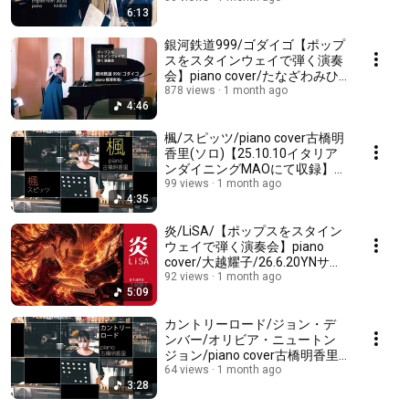
6:13
KAREN/26.5.1イタリアンダイニ
ングMAOで収録/ライブ情報↓
銀河鉄道999/ゴダイゴ【ポップ
スをスタインウェイで弾く演奏
会】piano cover/たなざわみひ
ろ(棚澤実尋)/26.6.20YNサロン
878 views
1 month ago
4:46
ホール(千葉県成田市)にて収録/
次回演奏会情報↓
楓/スピッツ/piano cover古橋明
香里(ソロ)【25.10.10イタリア
ンダイニングMAOにて収録】/
イベントカフェEventCafe/ピア
99 views
1 month ago
4:35
ノソロ演奏会のライブ情報↓
炎/LiSA/【ポップスをスタイン
ウェイで弾く演奏会】piano
cover/大越耀子/26.6.20YNサロ
ンホール(千葉県成田市)にて収
92 views
1 month ago
5:09
録/次のEventCafe演奏会案内☟
カントリーロード/ジョン・デ
ンバー/オリビア・ニュートン
ジョン/piano cover古橋明香里
(ソロ)/25.10.10イタリアンダイ
64 views
1 month ago
3:28
ニングMAOにて収
録/EventCafe/次のライブ情報↓