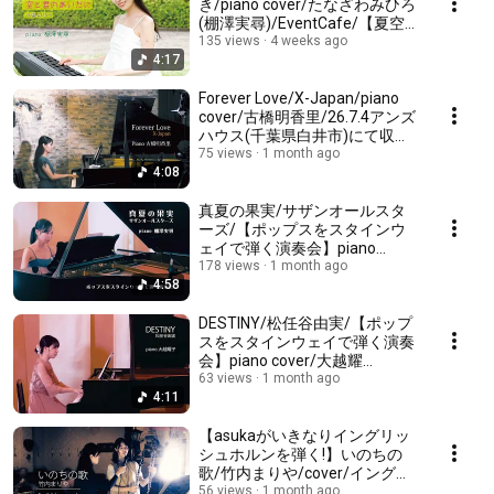
き/piano cover/たなざわみひろ
(棚澤実尋)/EventCafe/【夏空
に響くピアノソロ&ディナーin
135 views
4 weeks ago
4:17
MAO/棚澤実尋のピアノソロ・
ライブ】詳細は下記↓
Forever Love/X-Japan/piano
cover/古橋明香里/26.7.4アンズ
ハウス(千葉県白井市)にて収
録/EventCafe/次回ライブ(棚澤
75 views
1 month ago
4:08
実尋)詳細↓
真夏の果実/サザンオールスタ
ーズ/【ポップスをスタインウ
ェイで弾く演奏会】piano
cover/たなざわみひろ(棚澤実
178 views
1 month ago
4:58
尋)/26.6.20YNサロンホール(千
葉県成田市)にて収録/次回演奏
会案内↓
DESTINY/松任谷由実/【ポップ
スをスタインウェイで弾く演奏
会】piano cover/大越耀
子/26.6.20YNサロンホール(千
63 views
1 month ago
4:11
葉県成田市)にて収
録/EventCafe/次回演奏会情報↓
【asukaがいきなりイングリッ
シュホルンを弾く!】いのちの
歌/竹内まりや/cover/イングリ
ッシュホルン・asuka/ピアノ・
56 views
1 month ago