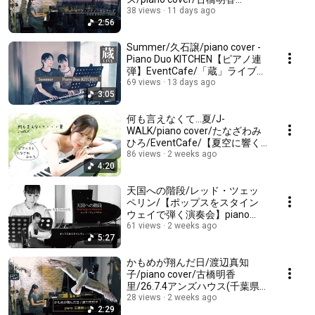
里/26.7.4アンズハウス(千葉県
38 views
11 days ago
2:56
白井市)にて収録/EventCafe/次
のライブ案内☟
Summer/久石譲/piano cover -
Piano Duo KITCHEN【ピアノ連
弾】EventCafe/「蔵」ライブ
(2025.8.3千葉県香取市佐原"甘
69 views
13 days ago
3:05
味処いなえ"収録)今後のライブ
情報
何も言えなくて…夏/J-
WALK/piano cover/たなざわみ
ひろ/EventCafe/【夏空に響く
ピアノソロ&ディナーin MAO】
86 views
2 weeks ago
4:20
8.7演奏会案内↓
天国への階段/レッド・ツェッ
ペリン/【ポップスをスタイン
ウェイで弾く演奏会】piano
cover/たなざわみひ
61 views
2 weeks ago
5:27
ろ/26.6.20YNサロンホール(千
葉県成田市)にて収
録/EventCafe演奏会↓
かもめが翔んだ日/渡辺真知
子/piano cover/古橋明香
里/26.7.4アンズハウス(千葉県
白井市)にて収録/EventCafe/次
28 views
2 weeks ago
2:29
回【夏空に響くピアノソロ&デ