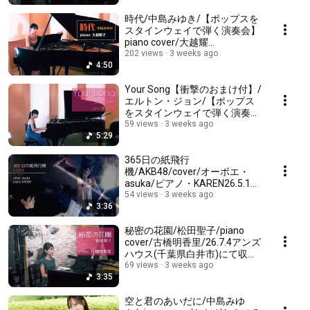
ィナーin MAO】演奏会情報↓
時代/中島みゆき/【ポップスを
スタインウェイで弾く演奏会】
piano cover/大越耀
子/26.6.20YNサロンホール(千
202 views
3 weeks ago
4:50
葉県成田市)にて収録/次回★夏
空に響くピアノソロ&ディナー
in MAO↓
Your Song【衝撃のおまけ付】/
エルトン・ジョン/【ポップス
をスタインウェイで弾く演奏
会】piano/たなざわみひろ(棚澤
59 views
3 weeks ago
5:29
実尋)/26.6.20YNサロンホール
(千葉県成田市)にて収録
365日の紙飛行
機/AKB48/cover/オーボエ・
asuka/ピアノ・KAREN26.5.1イ
タリアンダイニングMAOにて収
54 views
3 weeks ago
3:36
録/EventCafe/次のライブ案内
【夏空に響くピアノソロ&ディ
ナー】
秘密の花園/松田聖子/piano
cover/古橋明香里/26.7.4アンズ
ハウス(千葉県白井市)にて収
録/EventCafe/次回ライブ【夏
69 views
3 weeks ago
3:35
空に響くピアノソロ&ディナー
in MAO】詳細↓
空と君のあいだに/中島みゆ