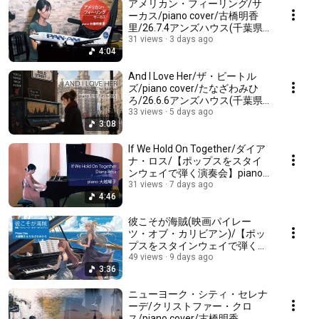
アメリカン・フィーリング/サ
ーカス/piano cover/古橋明香
里/26.7.4アンズハウス(千葉県
白井市)にて収録/EventCafe/次
31 views
3 days ago
4:04
回ライブ(夏空に響くピアノソ
ロ&ディナー)情報↓
And I Love Her/ザ・ビートル
ズ/piano cover/たなざわみひ
ろ/26.6.6アンズハウス(千葉県
白井市)にて収録/次回★夏空に
33 views
5 days ago
3:08
響くピアノソロ&ディナーin
MAO↓
If We Hold On Together/ダイア
ナ・ロス/【ポップスをスタイ
ンウェイで弾く演奏会】piano
cover/大越耀子/26.6.20YNサロ
31 views
7 days ago
4:46
ンホール(千葉県成田市)にて収
録/次回↓
彼こそが海賊(映画パイレー
ツ・オブ・カリビアン)/【ポッ
プスをスタインウェイで弾く演
奏会】piano連弾/たなざわみひ
49 views
9 days ago
3:36
ろ&大越耀子/26.6.20YNサロン
ホール(千葉県成田市)にて収録/
次回演奏会↓
ニューヨーク・シティ・セレナ
ーデ/クリストファー・クロ
ス/piano cover/古橋明香