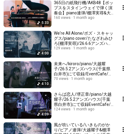
365日の紙飛行機/AKB48【ポッ
プスをスタインウェイで弾く演
奏会】piano連弾/棚澤実尋&大
越耀子/26.6.20YNサロンホール
160 views
1 month ago
5:33
(千葉県成田市)にて収
録/EventCafe次回演奏会情報↓
We're All Alone/ボズ・スキャッ
グス/piano cover/たなざわみひ
ろ(棚澤実尋)/26.6.6アンズハウ
ス(千葉県白井市)にて収録/夏空
129 views
1 month ago
4:00
に響くピアノソロ&ディナーの
案内↓
未来へ/kiroro/piano/大越耀
子/26.5.2アンズハウス(千葉県
白井市)にて収録/EventCafe/
【次回】★夏空に響くピアノソ
70 views
1 month ago
4:10
ロ&ディナーin MAO↓
さらば恋人/堺正章/piano/大越
耀子/26.5.2アンズハウス(千葉
県白井市)にて収録EventCafe/
次のライブ案内★夏空に響くピ
124 views
1 month ago
4:09
アノソロ&ディナーin MAO↓
風が吹いている/いきものがか
り/ピアノ連弾/大越耀子&棚澤