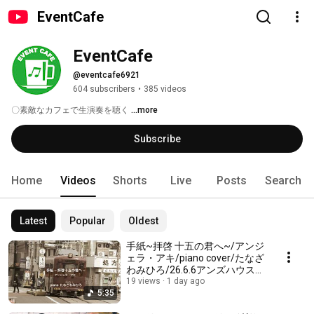
EventCafe
EventCafe
@eventcafe6921
604 subscribers
•
385 videos
〇素敵なカフェで生演奏を聴く 
...more
Subscribe
Home
Videos
Shorts
Live
Posts
Search
Latest
Popular
Oldest
手紙~拝啓 十五の君へ~/アンジ
ェラ・アキ/piano cover/たなざ
わみひろ/26.6.6アンズハウス
(千葉県白井市)にて収
19 views
1 day ago
5:35
録/EventCafe/★夏空に響くピ
アノソロ&ディナー↓詳細