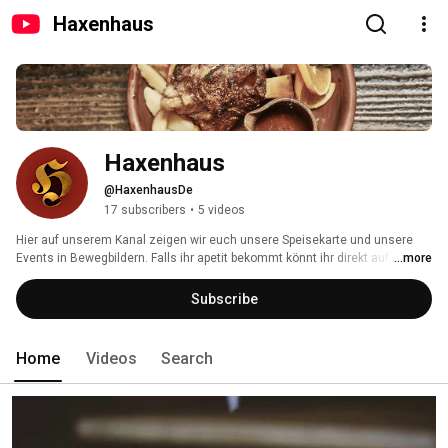
Haxenhaus
Haxenhaus
@HaxenhausDe
17 subscribers
•
5 videos
Hier auf unserem Kanal zeigen wir euch unsere Speisekarte und unsere 
Events in Bewegbildern. Falls ihr apetit bekommt könnt ihr direkt auf die 
...more
darunterstehenden Links sofort einen platz reservieren und/oder eine 
Eventanfrage ausfüllen. 
Subscribe
Home
Videos
Search