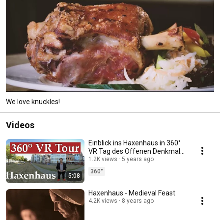
We love knuckles!
Videos
Einblick ins Haxenhaus in 360°
VR Tag des Offenen Denkmals
2020 Köln
1.2K views
5 years ago
360°
5:08
Haxenhaus - Medieval Feast
4.2K views
8 years ago