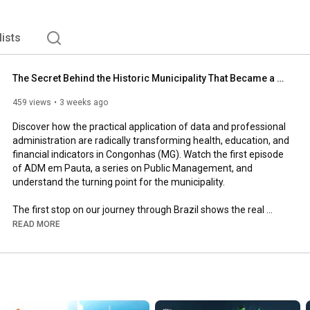
lists
The Secret Behind the Historic Municipality That Became a Model of Efficiency
459 views
3 weeks ago
Discover how the practical application of data and professional 
administration are radically transforming health, education, and 
financial indicators in Congonhas (MG). Watch the first episode 
of ADM em Pauta, a series on Public Management, and 
understand the turning point for the municipality.

The first stop on our journey through Brazil shows the real 
impact of management based on strategic planning and 
READ MORE
technical evidence. In the year that the CFA Municipal 
Governance Index (IGM-CFA) celebrates 10 years of history, 
Congonhas stands out as a practical example of how the 
training of public servants and the use of government 
intelligence tools save the public budget and improve the lives 
of citizens.
