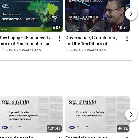
6:02
10:50
How Itapajé-CE achieved a 
Governance, Compliance, 
score of 9 in education and 
and the Ten Pillars of 
won the Atricon Silver 
Integrity Guide | É Tudo ADM 
153 views
•
2 weeks ago
36 views
•
3 weeks ago
Transparency Seal
Podcast with Fábio Ma...
1:01:46
46:32