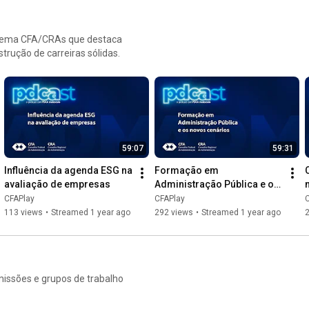
stema CFA/CRAs que destaca
trução de carreiras sólidas.
59:07
59:31
Influência da agenda ESG na 
Formação em 
avaliação de empresas
Administração Pública e os 
novos cenários
CFAPlay
CFAPlay
113 views
•
Streamed 1 year ago
292 views
•
Streamed 1 year ago
missões e grupos de trabalho