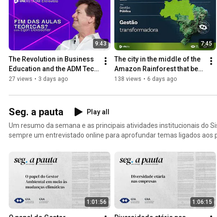
9:43
7:45
The Revolution in Business 
The city in the middle of the 
Education and the ADM Tech 
Amazon Rainforest that bet 
Model
on professional 
27 views
•
3 days ago
138 views
•
6 days ago
management to transform 
...
Seg. a pauta
Play all
Um resumo da semana e as principais atividades institucionais do 
sempre um entrevistado online para aprofundar temas ligados aos p
Administração.
1:01:56
1:06:15