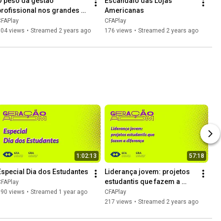
O peso da gestão 
Escândalo das Lojas 
profissional nos grandes 
Americanas
eventos esportivos
CFAPlay
CFAPlay
104 views
•
Streamed 2 years ago
176 views
•
Streamed 2 years ago
1:02:13
57:18
Especial Dia dos Estudantes
Liderança jovem: projetos 
estudantis que fazem a 
CFAPlay
diferença
190 views
•
Streamed 1 year ago
CFAPlay
217 views
•
Streamed 2 years ago