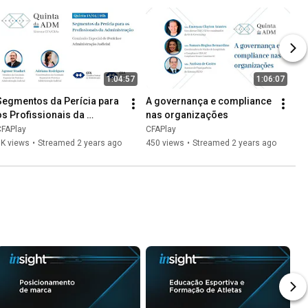
1:04:57
1:06:07
Segmentos da Perícia para 
A governança e compliance 
os Profissionais da 
nas organizações
Administração
CFAPlay
CFAPlay
1K views
•
Streamed 2 years ago
450 views
•
Streamed 2 years ago