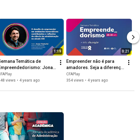
1:19
0:21
Semana Temática de 
Empreender não é para 
Empreendedorismo: Jonas 
amadores. Seja a diferença 
Venturini
no segmento!
CFAPlay
CFAPlay
248 views
•
4 years ago
354 views
•
4 years ago