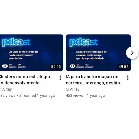
59:05
49:52
Clusters como estratégia 
IA para transformação de 
no desenvolvimento 
carreira, liderança, gestão e 
econômico
produtividade
CFAPlay
CFAPlay
232 views
•
Streamed 1 year ago
452 views
•
1 year ago