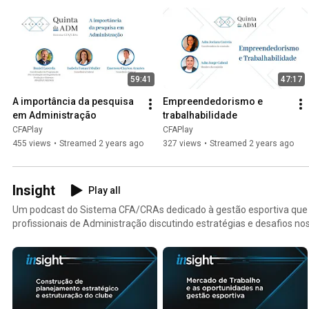
59:41
47:17
A importância da pesquisa 
Empreendedorismo e 
em Administração
trabalhabilidade
CFAPlay
CFAPlay
455 views
•
Streamed 2 years ago
327 views
•
Streamed 2 years ago
Insight
Play all
Um podcast do Sistema CFA/CRAs dedicado à gestão esportiva que 
profissionais de Administração discutindo estratégias e desafios no
esportivas.