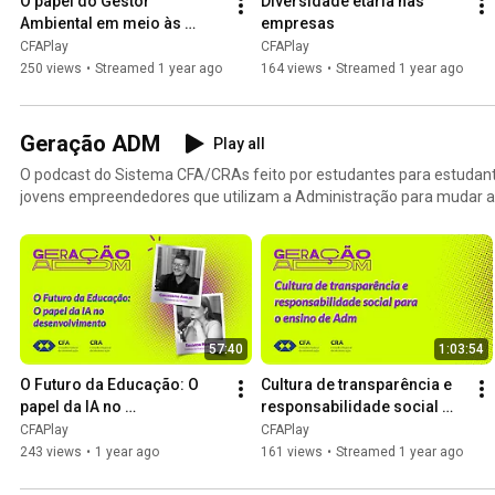
O papel do Gestor 
Diversidade etária nas 
Ambiental em meio às 
empresas
mudanças climáticas
CFAPlay
CFAPlay
250 views
•
Streamed 1 year ago
164 views
•
Streamed 1 year ago
Geração ADM
Play all
O podcast do Sistema CFA/CRAs feito por estudantes para estudante
jovens empreendedores que utilizam a Administração para mudar a 
57:40
1:03:54
O Futuro da Educação: O 
Cultura de transparência e 
papel da IA no 
responsabilidade social 
desenvolvimento 
para o ensino de 
CFAPlay
CFAPlay
acadêmico
Administração
243 views
•
1 year ago
161 views
•
Streamed 1 year ago