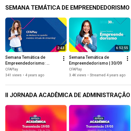
SEMANA TEMÁTICA DE EMPREENDEDORISMO
2:43
6:52:55
Semana Temática de 
Semana Temática de 
Empreendedorismo: 
Empreendedorismo | 30/09
Obrigado por sua 
CFAPlay
CFAPlay
participação!
341 views
•
4 years ago
3.4K views
•
Streamed 4 years ago
II JORNADA ACADÊMICA DE ADMINISTRAÇÃO