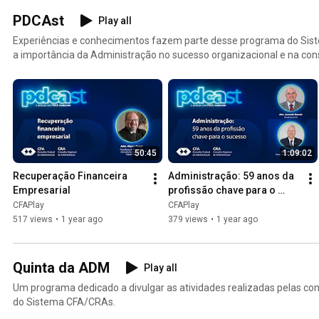
PDCAst
Play all
Experiências e conhecimentos fazem parte desse programa do Si
a importância da Administração no sucesso organizacional e na cons
50:45
1:09:02
Recuperação Financeira 
Administração: 59 anos da 
Empresarial
profissão chave para o 
sucesso
CFAPlay
CFAPlay
517 views
•
1 year ago
379 views
•
1 year ago
Quinta da ADM
Play all
Um programa dedicado a divulgar as atividades realizadas pelas co
do Sistema CFA/CRAs.