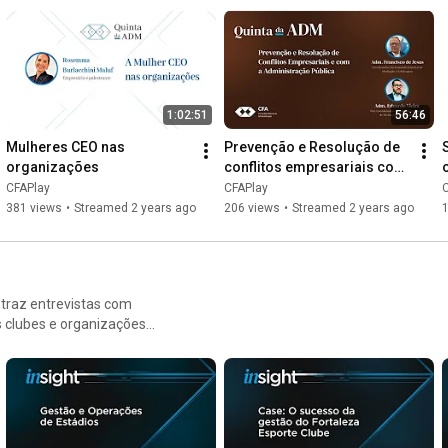
1:02:51
56:46
Mulheres CEO nas 
Prevenção e Resolução de 
organizações
conflitos empresariais com 
a Administração pública
CFAPlay
CFAPlay
381 views
•
Streamed 2 years ago
206 views
•
Streamed 2 years ago
traz entrevistas com
s clubes e organizações