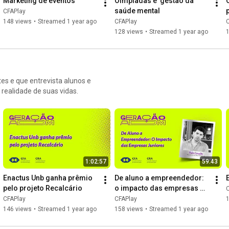
Marketing de eventos
Olmpíadas e  gestão da 
saúde mental
CFAPlay
148 views
•
Streamed 1 year ago
CFAPlay
128 views
•
Streamed 1 year ago
s e que entrevista alunos e
realidade de suas vidas.
1:02:57
59:43
Enactus Unb ganha prêmio 
De aluno a empreendedor: 
pelo projeto Recalcário
o impacto das empresas 
juniores
CFAPlay
CFAPlay
146 views
•
Streamed 1 year ago
158 views
•
Streamed 1 year ago