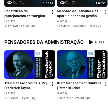
1:07:44
1:07:53
Construção de 
Mercado de Trabalho e as 
planejamento estratégico e 
oportunidades na gestão 
estruturação do clube
esportiva
CFAPlay
CFAPlay
271 views
•
1 year ago
109 views
•
Streamed 1 year ago
PENSADORES DA ADMINISTRAÇÃO
Play all
1:07
1:15
#001 Pensadores da ADM | 
#002 Management Thinkers 
Frederick Taylor
| Peter Drucker
CFAPlay
CFAPlay
4.3K views
•
5 years ago
4.3K views
•
4 years ago