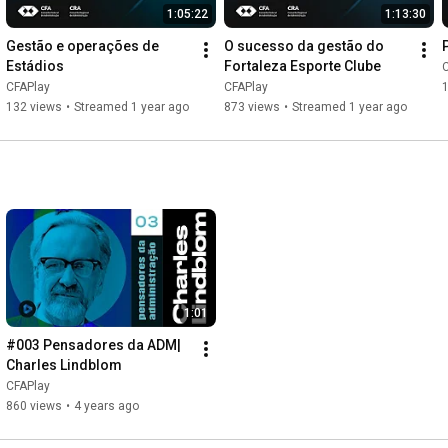
1:05:22
1:13:30
Gestão e operações de 
O sucesso da gestão do 
Estádios
Fortaleza Esporte Clube
CFAPlay
CFAPlay
132 views
•
Streamed 1 year ago
873 views
•
Streamed 1 year ago
1:01
#003 Pensadores da ADM| 
Charles Lindblom
CFAPlay
860 views
•
4 years ago