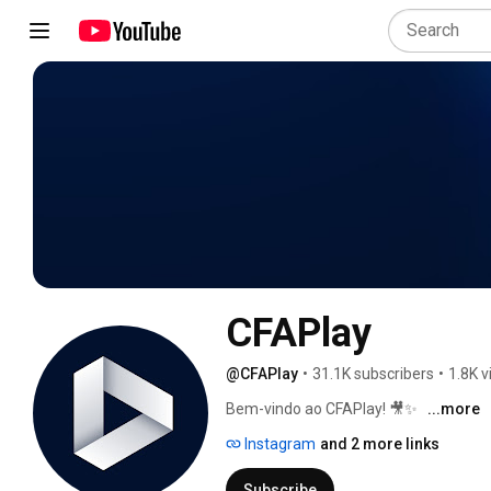
CFAPlay
@CFAPlay
•
31.1K subscribers
•
1.8K v
Bem-vindo ao CFAPlay! 🎥✨ 
...more
Instagram
and 2 more links
Subscribe