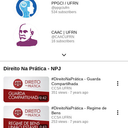
PPGCI / UFRN
@ppgciufrn
534 subscribers
CAAC | UFRN
@CAACUFRN
16 subscribers
Direito Na Prática - NPJ
#DireitoNaPrática - Guarda
Compartilhada
CCSA UFRN
351 views
7 years ago
0:42
#DireitoNaPrática - Regime de
Bens
CCSA UFRN
253 views
7 years ago
0:43