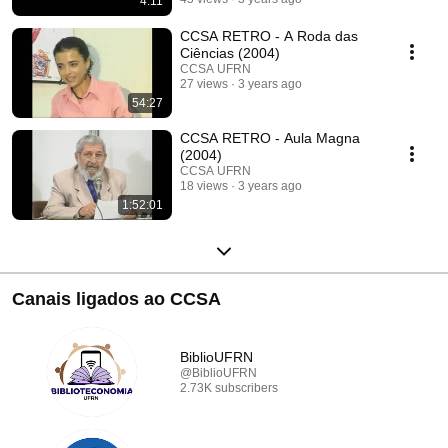
4:11
CCSA RETRO - A Roda das
Ciências (2004)
CCSA UFRN
27 views
3 years ago
54:27
CCSA RETRO - Aula Magna
(2004)
CCSA UFRN
18 views
3 years ago
1:52:01
Canais ligados ao CCSA
BiblioUFRN
@BiblioUFRN
2.73K subscribers