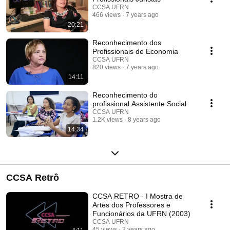
CCSA UFRN
466 views
7 years ago
20:21
Reconhecimento dos
Profissionais de Economia
CCSA UFRN
820 views
7 years ago
14:11
Reconhecimento do
profissional Assistente Social
CCSA UFRN
1.2K views
8 years ago
14:34
CCSA Retrô
CCSA RETRO - I Mostra de
Artes dos Professores e
Funcionários da UFRN (2003)
CCSA UFRN
45 views
3 years ago