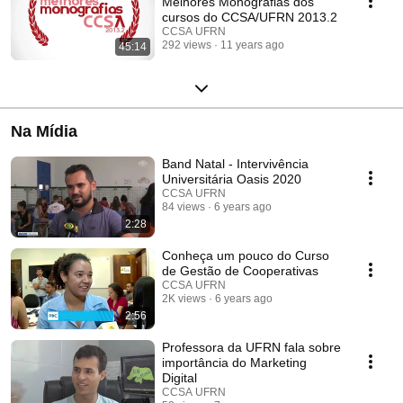
Melhores Monografias dos
cursos do CCSA/UFRN 2013.2
CCSA UFRN
292 views
11 years ago
45:14
Na Mídia
Band Natal - Intervivência
Universitária Oasis 2020
CCSA UFRN
84 views
6 years ago
2:28
Conheça um pouco do Curso
de Gestão de Cooperativas
CCSA UFRN
2K views
6 years ago
2:56
Professora da UFRN fala sobre
importância do Marketing
Digital
CCSA UFRN