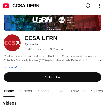
CCSA UFRN
CCSA UFRN
@ccsaufrn
1.04K subscribers
•
303 videos
Confira os vídeos produzidos pelo Núcleo de Comunicação do Centro de 
Ciências Sociais Aplicadas (CCSA) da Universidade Federal do Rio Grande 
...more
do Norte (UFRN). 
ccsa.ufrn.br
Subscribe
Home
Videos
Shorts
Live
Playlists
Search
Videos