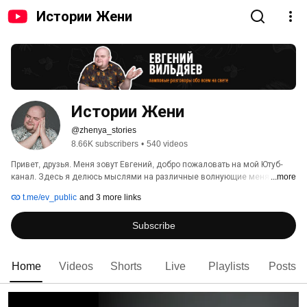
Истории Жени
Истории Жени
@zhenya_stories
8.66K subscribers
•
540 videos
Привет, друзья. Меня зовут Евгений, добро пожаловать на мой Ютуб-
канал. Здесь я делюсь мыслями на различные волнующие меня темы. 
...more
Выбор тем просто огромный, от детских мультфильмов до банковских 
t.me/ev_public
and 3 more links
карт. Буду рад вашим комментариям :) 
Subscribe
Home
Videos
Shorts
Live
Playlists
Posts