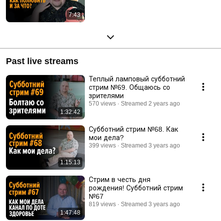
7:43
Past live streams
Теплый ламповый субботний
стрим №69. Общаюсь со
зрителями
570 views
Streamed 2 years ago
1:32:42
Субботний стрим №68. Как
мои дела?
399 views
Streamed 3 years ago
1:15:13
Стрим в честь дня
рождения! Субботний стрим
№67
819 views
Streamed 3 years ago
1:47:48