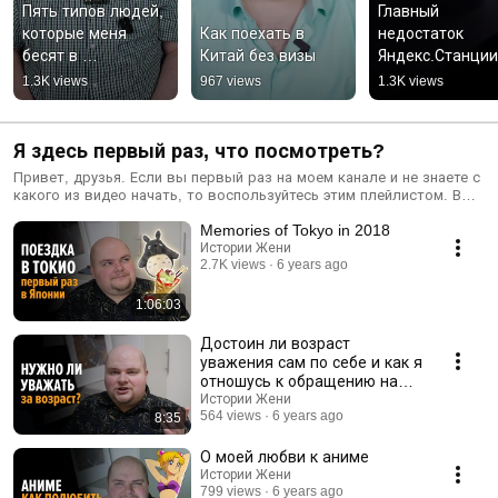
Пять типов людей, 
Главный 
которые меня 
Как поехать в 
недостаток 
бесят в 
Китай без визы
Яндекс.Станции
общественном 
1.3K views
967 views
1.3K views
транспорте
Я здесь первый раз, что посмотреть?
Привет, друзья. Если вы первый раз на моем канале и не знаете с
какого из видео начать, то воспользуйтесь этим плейлистом. В
нём я собрал самые интересные (на мой взгляд) видосы, чтобы
Memories of Tokyo in 2018
вам не пришлось самим долго и мучительно выбирать.
Истории Жени
2.7K views
6 years ago
1:06:03
Достоин ли возраст
уважения сам по себе и как я
отношусь к обращению на
"вы"
Истории Жени
564 views
6 years ago
8:35
О моей любви к аниме
Истории Жени
799 views
6 years ago