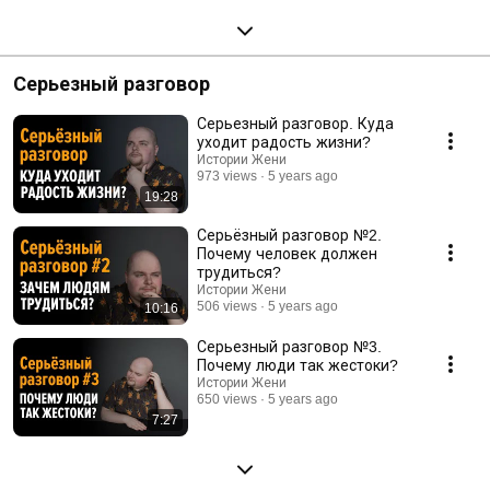
Серьезный разговор
Серьезный разговор. Куда
уходит радость жизни?
Истории Жени
973 views
5 years ago
19:28
Серьёзный разговор №2.
Почему человек должен
трудиться?
Истории Жени
506 views
5 years ago
10:16
Серьезный разговор №3.
Почему люди так жестоки?
Истории Жени
650 views
5 years ago
7:27