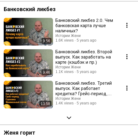
Банковский ликбез
Банковский ликбез 2.0. Чем
банковская карта лучше
наличных?
Истории Жени
1.6K views
5 years ago
9:56
Банковский ликбез. Второй
выпуск. Как заработать на
карте (кэшбэк и пр.)
Истории Жени
1.1K views
5 years ago
9:46
Банковский ликбез. Третий
выпуск. Как работает
кредитка? Грейс-период,
минимальный платеж,
Истории Жени
1.4K views
5 years ago
13:58
проценты
Женя горит