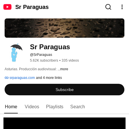
Sr Paraguas
Sr Paraguas
@SrParaguas
5.62K subscribers
•
335 videos
Asturias. Producción audiovisual: 
...more
srparaguas.com
and 4 more links
Subscribe
Home
Videos
Playlists
Search