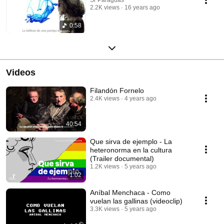
2.2K views
16 years ago
0:58
Videos
Filandón Fornelo
2.4K views
4 years ago
40:54
Que sirva de ejemplo - La
heteronorma en la cultura
(Trailer documental)
1.2K views
5 years ago
1:02
Aníbal Menchaca - Como
vuelan las gallinas (videoclip)
3.3K views
5 years ago