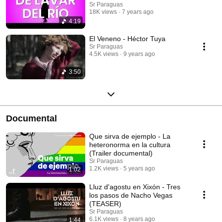
Sr Paraguas
18K views
7 years ago
4:19
El Veneno - Héctor Tuya
Sr Paraguas
4.5K views
9 years ago
3:50
Documental
Que sirva de ejemplo - La
heteronorma en la cultura
(Trailer documental)
Sr Paraguas
1.2K views
5 years ago
1:02
Lluz d'agostu en Xixón - Tres
los pasos de Nacho Vegas
(TEASER)
Sr Paraguas
6.1K views
8 years ago
1:44