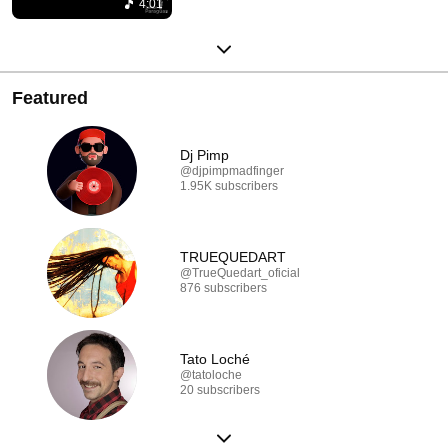
4:01
Featured
Dj Pimp
@djpimpmadfinger
1.95K subscribers
TRUEQUEDART
@TrueQuedart_oficial
876 subscribers
Tato Loché
@tatoloche
20 subscribers