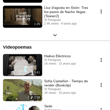
Lluz d'agostu en Xixón: Tres
los pasos de Nacho Vegas
(Teaser2)
Sr Paraguas
2.4K views
8 years ago
1:35
Videopoemas
Haikus Eléctricos
Sr Paraguas
1K views
15 years ago
3:41
Sofía Castañón - Tiempu de
render (Bookclip)
Sr Paraguas
2K views
16 years ago
2:39
Sede
Sr Paraguas