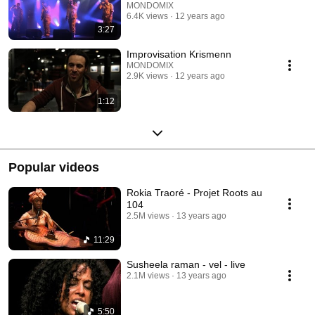
MONDOMIX
6.4K views
12 years ago
3:27
Improvisation Krismenn
MONDOMIX
2.9K views
12 years ago
1:12
Popular videos
Rokia Traoré - Projet Roots au
104
2.5M views
13 years ago
11:29
Susheela raman - vel - live
2.1M views
13 years ago
5:50