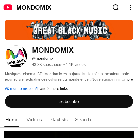
MONDOMIX
MONDOMIX
@mondomix
43.8K subscribers
•
1.1K videos
Musiques, cinéma, BD, Mondomix est aujourd'hui le média incontournable 
pour suivre l'actualité des cultures du monde entier. Notre équipe réalise 
...more
chaque semaine de nouvelles vidéos pour vous faire découvrir des artistes 
mondomix.com/fr
and 2 more links
d'avenir et vous faire vibrer aux sons d'hier et d'aujourd'hui. 
Subscribe
Home
Videos
Playlists
Search