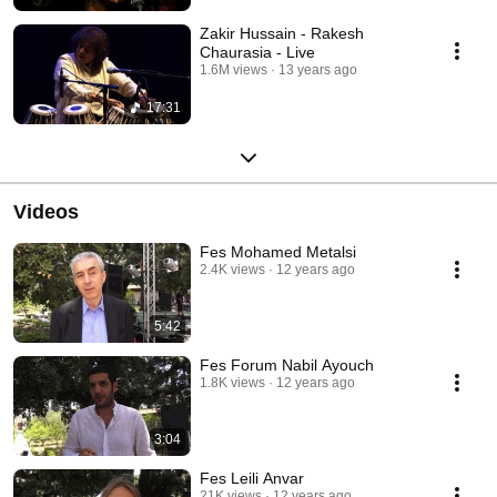
Zakir Hussain - Rakesh
Chaurasia - Live
1.6M views
13 years ago
17:31
Videos
Fes Mohamed Metalsi
2.4K views
12 years ago
5:42
Fes Forum Nabil Ayouch
1.8K views
12 years ago
3:04
Fes Leili Anvar
21K views
12 years ago