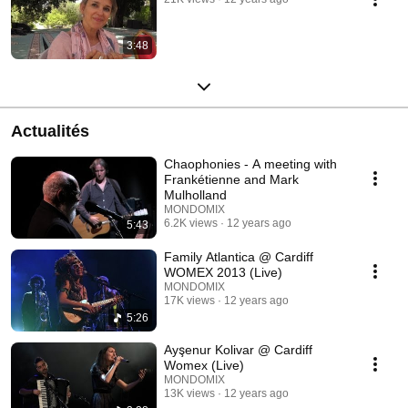
3:48
Actualités
Chaophonies - A meeting with
Frankétienne and Mark
Mulholland
MONDOMIX
6.2K views
12 years ago
5:43
Family Atlantica @ Cardiff
WOMEX 2013 (Live)
MONDOMIX
17K views
12 years ago
5:26
Ayşenur Kolivar @ Cardiff
Womex (Live)
MONDOMIX
13K views
12 years ago