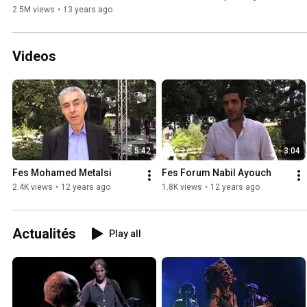
2.5M views
•
13 years ago
Videos
5:42
3:04
Fes Mohamed Metalsi
Fes Forum Nabil Ayouch
2.4K views
•
12 years ago
1.8K views
•
12 years ago
Actualités
Play all