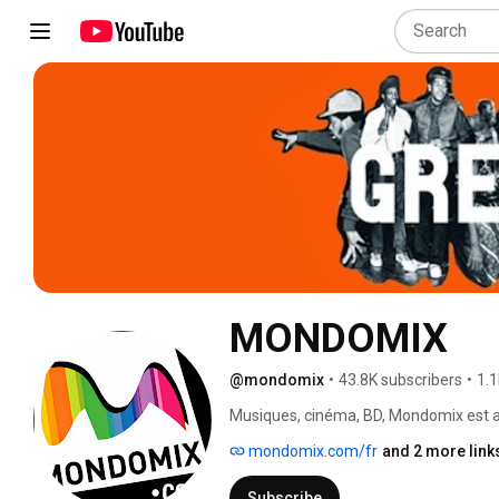
MONDOMIX
@mondomix
•
43.8K subscribers
•
1.1
Musiques, cinéma, BD, Mondomix est auj
des cultures du monde entier. Notre é
mondomix.com/fr
and 2 more link
vous faire découvrir des artistes d'aven
Subscribe