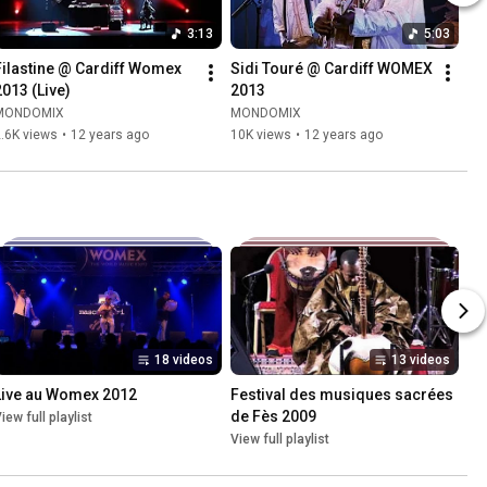
3:13
5:03
Filastine @ Cardiff Womex 
Sidi Touré @ Cardiff WOMEX 
2013 (Live)
2013
MONDOMIX
MONDOMIX
.6K views
•
12 years ago
10K views
•
12 years ago
18 videos
13 videos
Live au Womex 2012
Festival des musiques sacrées 
de Fès 2009
iew full playlist
View full playlist