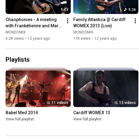
5:43
5:26
Chaophonies - A meeting 
Family Atlantica @ Cardiff 
with Frankétienne and Mark 
WOMEX 2013 (Live)
Mulholland
MONDOMIX
MONDOMIX
6.2K views
•
12 years ago
17K views
•
12 years ago
Playlists
11 videos
13 videos
Babel Med 2014
Cardiff WOMEX 13
View full playlist
View full playlist