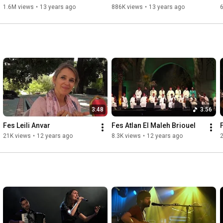
1.6M views
•
13 years ago
886K views
•
13 years ago
3:48
3:56
Fes Leili Anvar
Fes Atlan El Maleh Briouel
21K views
•
12 years ago
8.3K views
•
12 years ago