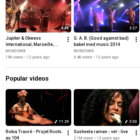
4:46
3:27
Jupiter & Okwess 
G. A. B. (Good against bad) 
International, Marseille, 
babel med music 2014
Babel Med Music 2014 Live
MONDOMIX
MONDOMIX
19K views
•
12 years ago
6.4K views
•
12 years ago
Popular videos
11:29
5:50
Rokia Traoré - Projet Roots 
Susheela raman - vel - live
au 104
2.1M views
•
13 years ago