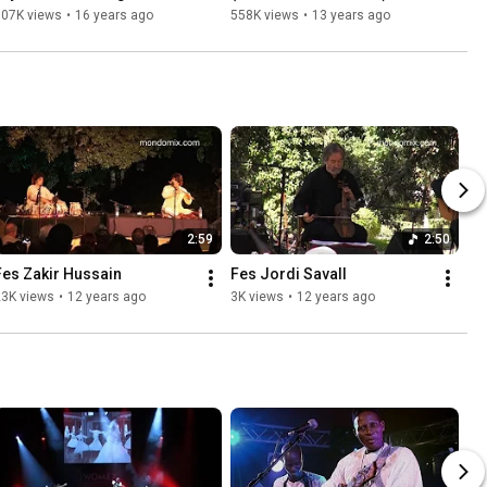
Festival de Fès 2010
607K views
•
16 years ago
558K views
•
13 years ago
2:59
2:50
Fes Zakir Hussain
Fes Jordi Savall
23K views
•
12 years ago
3K views
•
12 years ago