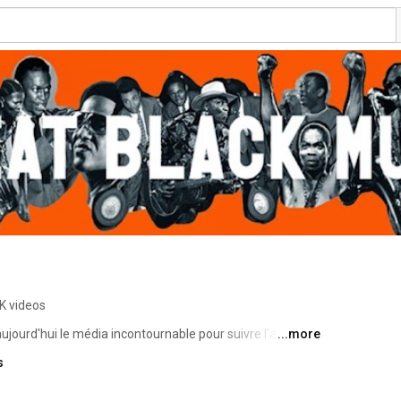
K videos
ourd'hui le média incontournable pour suivre l'actualité 
...more
quipe réalise chaque semaine de nouvelles vidéos pour 
s
ir et vous faire vibrer aux sons d'hier et d'aujourd'hui. 