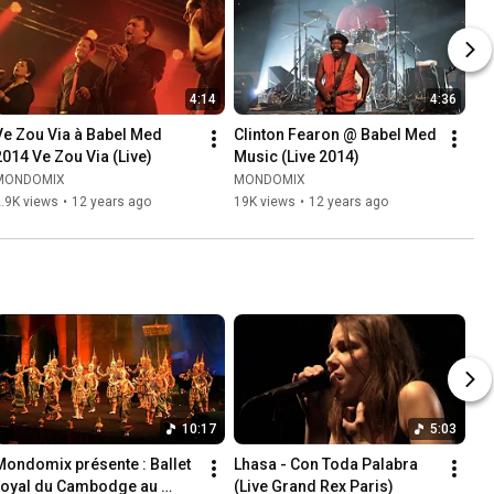
4:14
4:36
Ve Zou Via à Babel Med 
Clinton Fearon @ Babel Med 
2014 Ve Zou Via (Live)
Music (Live 2014)
MONDOMIX
MONDOMIX
.9K views
•
12 years ago
19K views
•
12 years ago
10:17
5:03
Mondomix présente : Ballet 
Lhasa - Con Toda Palabra 
royal du Cambodge au 
(Live Grand Rex Paris)