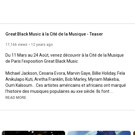
Great Black Music à la Cité de la Musique - Teaser
17,166 views
12 years ago
Du 11 Mars au 24 Aoùt, venez découvrir à la Cité de la Musique 
de Paris l'exposition Great Black Music.

Michael Jackson, Cesaria Evora, Marvin Gaye, Billie Holiday, Fela 
Anikulapo Kuti, Aretha Franklin, Bob Marley, Myriam Makeba, 
Oum Kalsoum... Ces artistes américains et africains ont marqué 
l'histoire des musiques populaires au xxe siècle. Ils font 
aujourd'hui partie d'un patrimoine commun, bien au-delà des 
READ MORE
pays ou des communautés locales qui les ont vu naître. Du 
fleuve Congo à Congo Square, de la jungle de Harlem au bitume 
de Lagos, de l'île de Gorée aux rivages des Caraïbes en passant 
par certains quartiers de Londres et de Paris, groove sons, et 
mélopées ont peu à peu pris corps et âmes pour donner un 
sens à l'expression de « musique » noire. - Musiques, cinéma, 