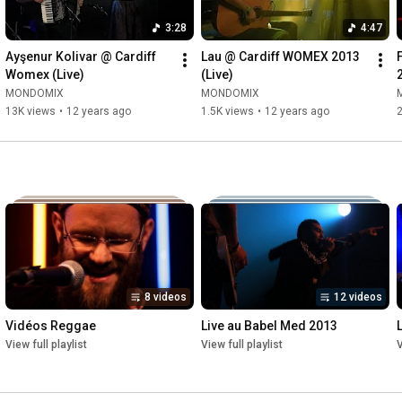
3:28
4:47
Ayşenur Kolivar @ Cardiff 
Lau @ Cardiff WOMEX 2013 
Womex (Live)
(Live)
MONDOMIX
MONDOMIX
13K views
•
12 years ago
1.5K views
•
12 years ago
2
8 videos
12 videos
Vidéos Reggae
Live au Babel Med 2013
View full playlist
View full playlist
V