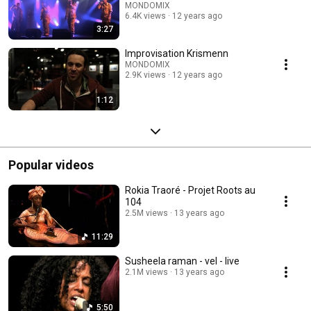
MONDOMIX
6.4K views
12 years ago
3:27
Improvisation Krismenn
MONDOMIX
2.9K views
12 years ago
1:12
Popular videos
Rokia Traoré - Projet Roots au
104
2.5M views
13 years ago
11:29
Susheela raman - vel - live
2.1M views
13 years ago
5:50