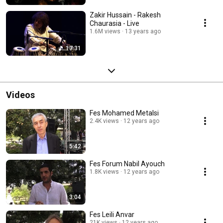
Zakir Hussain - Rakesh
Chaurasia - Live
1.6M views
13 years ago
17:31
Videos
Fes Mohamed Metalsi
2.4K views
12 years ago
5:42
Fes Forum Nabil Ayouch
1.8K views
12 years ago
3:04
Fes Leili Anvar
21K views
12 years ago