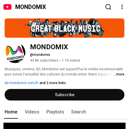
MONDOMIX
MONDOMIX
@mondomix
43.8K subscribers
•
1.1K videos
Musiques, cinéma, BD, Mondomix est aujourd'hui le média incontournable 
pour suivre l'actualité des cultures du monde entier. Notre équipe réalise 
...more
chaque semaine de nouvelles vidéos pour vous faire découvrir des 
mondomix.com/fr
and 2 more links
artistes d'avenir et vous faire vibrer aux sons d'hier et d'aujourd'hui. 
Subscribe
Home
Videos
Playlists
Search