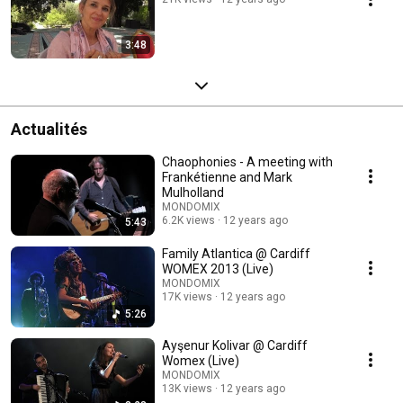
3:48
Actualités
Chaophonies - A meeting with
Frankétienne and Mark
Mulholland
MONDOMIX
6.2K views
12 years ago
5:43
Family Atlantica @ Cardiff
WOMEX 2013 (Live)
MONDOMIX
17K views
12 years ago
5:26
Ayşenur Kolivar @ Cardiff
Womex (Live)
MONDOMIX
13K views
12 years ago